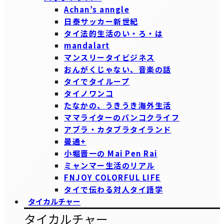
Achan’s anngle
日泰サッカー新世紀
タイ法的生活のい・ろ・は
mandalart
マンスリータイビジネス
おんがくじゃない、音楽の話
タイでタイループ
タイノワンコ
たなかの、うきうき海外生活
ママライターのバンコクライフ
アブラ・カタブラタイランド
曼通+
小堀晋一の Mai Pen Rai
ミャンマー生活のリアル
FNJOY COLORFUL LIFE
タイで伝わる対人タイ語学
タイカルチャー
タイカルチャー