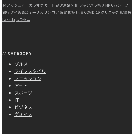
合
ノックエアー
カラオケ
カード
高速道路
分析
シャンバラ祭り
MMA
バンコク
銀行
タイ飯商品
シーナカリン
コツ
受賞
検証
賭博
COVID-19
クリニック
知識
魚
Lazada
スラタニ
// CATEGORY
グルメ
ライフスタイル
ファッション
アート
スポーツ
IT
ビジネス
ヴォイス