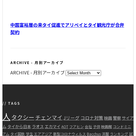
中国富裕層の来タイ促進でアリペイとタイ観光庁が合弁
契約
ARCHIVE - 月別アーカイブ
ARCHIVE - 月別アーカイブ
// TAGS
人
タクシー
チェンマイ
Jリーグ
コロナ対策
映画
警察
サイア
ム
タイから日本
ラオス
エカマイ
AOT
フアヒン
会社
子供
映画館
コンドミニ
アム
タイ国鉄
学生
エアアジア
新型コロナウィルス
Bacchus
洋服
ランキング
試