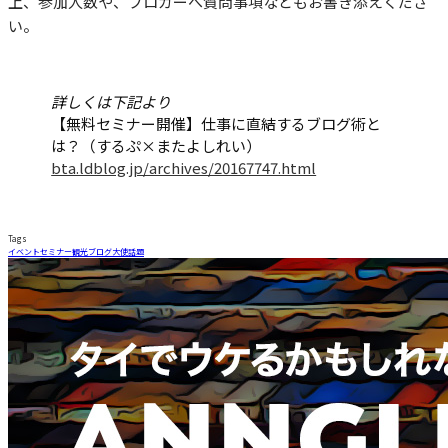
上、参加人数や、ブロガーへ質問事項などもお書き添えくださ
い。
詳しくは下記より
【無料セミナー開催】仕事に直結するブログ術と
は？（するぷ×またよしれい）
bta.ldblog.jp/archives/20167747.html
Tags
イベント
セミナー
観光ブログ大使
話題