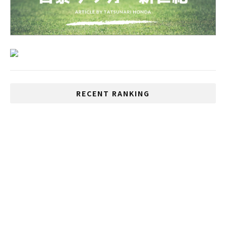
RECENT RANKING
いじめが多い国、1位は日本、2位はタイ
反政府デモに対応した特別議会開催の要請
Cesaが最大30,000バーツの所得税控除の
提案を承認
大阪でカツアゲにあったタイ人観光客の動
画が大炎上