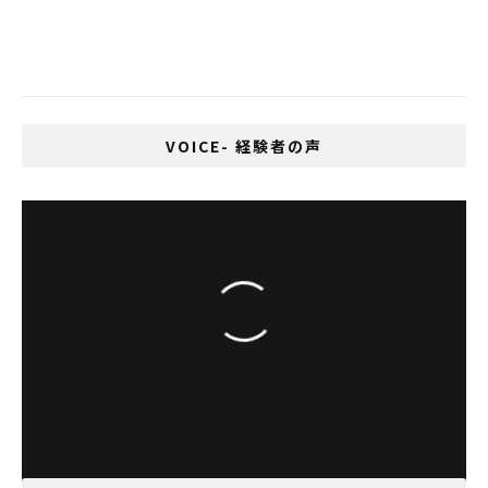
タイ航空が機内食を販売するキャビンのよ
うなカフェをオープン
VOICE- 経験者の声
「バンコクでキレイになろう！」 ユニット
ライターTom☆Yam、河辺さや香さんと美濃
羽佐智子さん