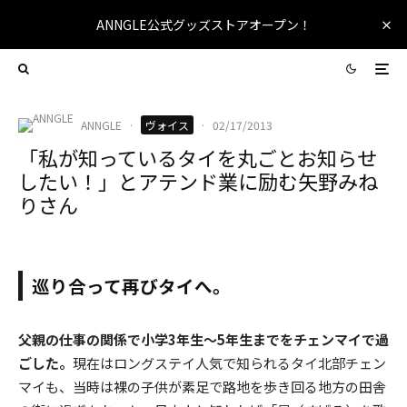
ANNGLE公式グッズストアオープン！
ANNGLE
·
ヴォイス
·
02/17/2013
「私が知っているタイを丸ごとお知らせ
したい！」とアテンド業に励む矢野みね
りさん
巡り合って再びタイへ。
父親の仕事の関係で小学3年生～5年生までをチェンマイで過
ごした。
現在はロングステイ人気で知られるタイ北部チェン
マイも、当時は裸の子供が素足で路地を歩き回る地方の田舎