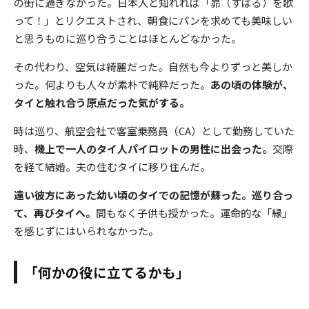
の街に過ぎなかった。日本人と知れれば「昴（すばる）を歌
って！」とリクエストされ、朝食にパンを求めても美味しい
と思うものに巡り合うことはほとんどなかった。
その代わり、空気は綺麗だった。自然も今よりずっと美しか
った。何よりも人々が素朴で純粋だった。
あの頃の体験が、
タイと触れ合う原点だった気がする。
時は巡り、航空会社で客室乗務員（CA）として勤務していた
時、
機上で一人のタイ人パイロットの男性に出会った。
交際
を経て結婚。夫の住むタイに移り住んだ。
遠い彼方にあった幼い頃のタイでの記憶が蘇った。巡り合っ
て、再びタイへ。
間もなく子供も授かった。運命的な「縁」
を感じずにはいられなかった。
「何かの役に立てるかも」