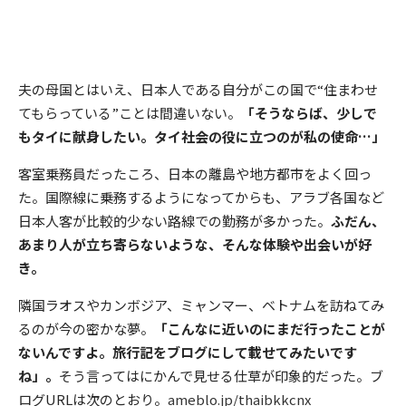
夫の母国とはいえ、日本人である自分がこの国で“住まわせ
てもらっている”ことは間違いない。
「そうならば、少しで
もタイに献身したい。タイ社会の役に立つのが私の使命…」
客室乗務員だったころ、日本の離島や地方都市をよく回っ
た。国際線に乗務するようになってからも、アラブ各国など
日本人客が比較的少ない路線での勤務が多かった。
ふだん、
あまり人が立ち寄らないような、そんな体験や出会いが好
き。
隣国ラオスやカンボジア、ミャンマー、ベトナムを訪ねてみ
るのが今の密かな夢。
「こんなに近いのにまだ行ったことが
ないんですよ。旅行記をブログにして載せてみたいです
ね」。
そう言ってはにかんで見せる仕草が印象的だった。ブ
ログURLは次のとおり。
ameblo.jp/thaibkkcnx