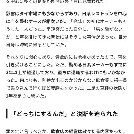
を中心に多くの企業が倒産の憂き目に見舞われた。
影響はタイ市場にも少なからずあり、日系レストランを中心
に店を畳むケースが相次いだ。
「金城」の初代オーナーもそ
うした一人だった。常連客だった自分に、「店を継がない
か」と声を掛けてきた背景にはそうした事情があった。自分
自身は沖縄に帰るとしていた。
それなりに関心もあり、資金的にも余裕があったので、店を
引き受けることにした。ただ、
勤める日系メーカーもすでに
3年以上が経過しており、直ちに退職するわけにもいかなか
った。
何よりも、利益が出るのか分からない飲食業に裸一貫
で乗り込んで行くほど度胸もなかった。二足の草鞋の状態が
1年あまりも続いた。
「どっちにするんだ」と決断を迫られた
案の定と言うべきか、
飲食店の経営は散々たる内容だった。