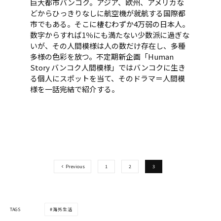
巨大都市バンコク。アジア、欧州、アメリカな
どからひっきりなしに航空機が就航する国際都
市でもある。そこに棲むわずか4万弱の日本人。
数字からすれば1％にも満たない少数派に過ぎな
いが、その人間模様は人の数だけ存在し、多種
多様の色彩を放つ。不定期新企画「Human
Story バンコク人間模様」ではバンコクに生き
る個人にスポットを当て、そのドラマ＝人間模
様を一話完結で紹介する。
Previous
1
2
3
TAGS
海外生活