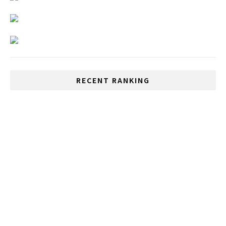
RECENT RANKING
反政府デモに対応した特別議会開催の要請
いじめが多い国、1位は日本、2位はタイ
大阪でカツアゲにあったタイ人観光客の動
画が大炎上
タイ政府が非常事態令を発令
Cesaが最大30,000バーツの所得税控除の