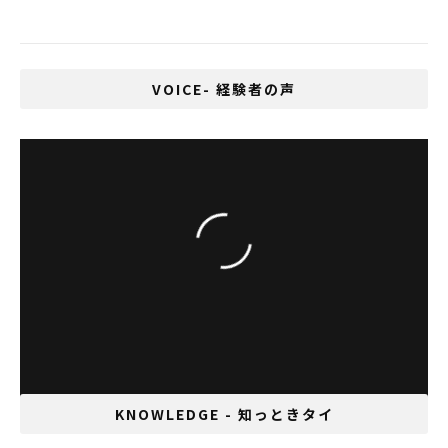
提案を承認
VOICE- 経験者の声
日本の水彩画を描く「AnimaToey」インタビ
ュー。
KNOWLEDGE - 知っときタイ