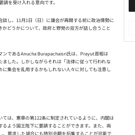
は、同要請を受け入れる意向です。
と会談し、11月1日（日）に議会が再開する前に政治情勢に
AR
きかどうかについて、政府と野党の双方が話し合うこと
Anucha Burapachaisri氏は、Prayut首相は
たました。しかしながらそれは「法律に従って行われな
めに集会を乱用するかもしれない人々に対しても注意し
いては、憲章の第122条に制定されているように、内閣は
するよう国王陛下に要請することができます。また、両
持し、要求した場合にも特別会期を招集することが可能で