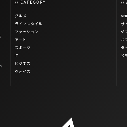
// CATEGORY
//
グルメ
AN
ライフスタイル
サ
ファッション
ゲ
野
アート
お
タ
スポーツ
タ
IT
公
ビジネス
祭
ヴォイス