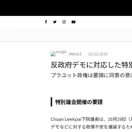
ANNGLE
·
10/22/2020
反政府デモに対応した特
プラユット政権は要請に同意の意
特別議会開催の要請
Chuan Leekpai下院議長は、10
デモなどに対する政情不安を議論するた