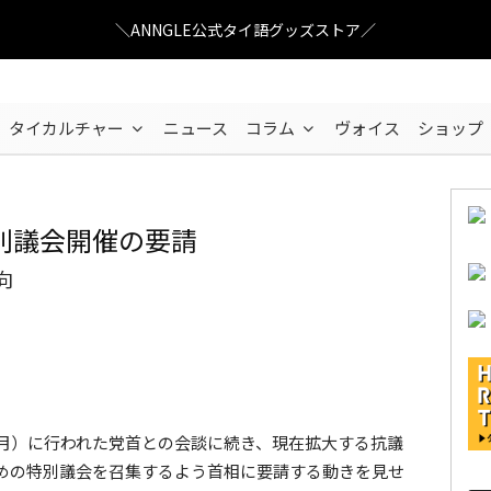
＼ANNGLE公式タイ語グッズストア／
タイカルチャー
ニュース
コラム
ヴォイス
ショップ
別議会開催の要請
向
ピサノローク通りのデモ集会
月19日（月）に行われた党首との会談に続き、現在拡大する抗議
めの特別議会を召集するよう首相に要請する動きを見せ