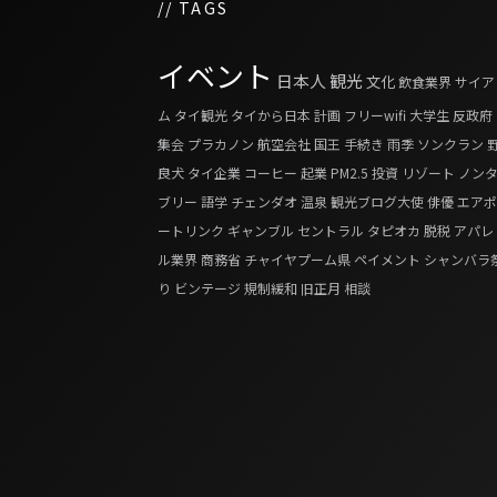
// TAGS
イベント
日本人
観光
文化
飲食業界
サイア
ム
タイ観光
タイから日本
計画
フリーwifi
大学生
反政府
集会
プラカノン
航空会社
国王
手続き
雨季
ソンクラン
良犬
タイ企業
コーヒー
起業
PM2.5
投資
リゾート
ノン
ブリー
語学
チェンダオ
温泉
観光ブログ大使
俳優
エアポ
ートリンク
ギャンブル
セントラル
タピオカ
脱税
アパレ
ル業界
商務省
チャイヤプーム県
ペイメント
シャンバラ
り
ビンテージ
規制緩和
旧正月
相談