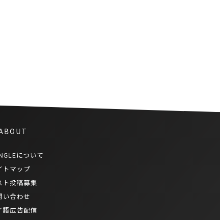
経済活動を刺激し、総支出額が
137.6億バーツに達する
 ABOUT
NGLEについて
イトマップ
スト投稿募集
問い合わせ
イ語広告配信