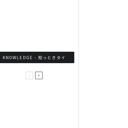
軍が国家正常化！？タイ軍
事政権の最近の取り組みま
とめ
KNOWLEDGE - 知っときタイ
スクンビット線の延伸区間
で4カ月間無料の試験運行
開始
サッカーボールで世界平和