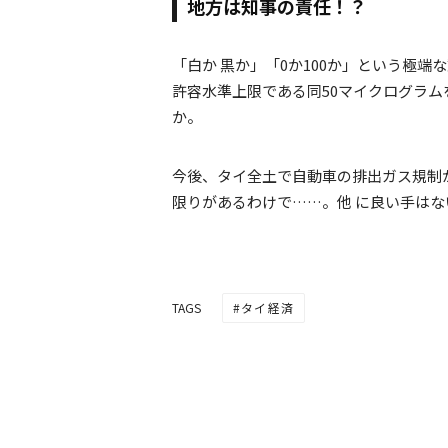
地方は知事の責任！？
「白か 黒か」「0か100か」という極端
許容水準上限である同50マイクログラ
か。
今後、タイ全土で自動車の排出ガス規制が
限りがあるわけで……。他 に良い手は
タイ経済
TAGS