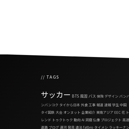
タイの経済危機は衆議院
につながる可能性がある
// TAGS
サッカー
BTS
風習
バス
保険
デザイン
バン
ンバンコク
タイから日本
外食
工事
報道
速報
学生
中国
タイ国鉄
大会
オンヌット
企業紹介
東南アジア
EEC
花
レンド
トゥクトゥク
動向
AI
洞窟
仏像
プロジェクト
高
道路
ブログ
運河
発見
違法
fatbro
タイメシ
ラッキーナ