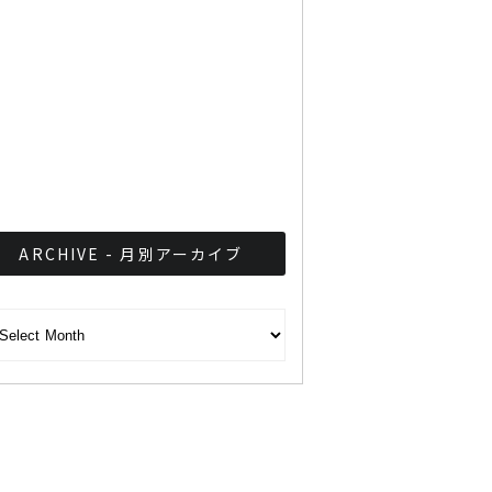
に貢献！ピースボールアク
ションがタイで活動
第64回札幌雪まつり「国際
雪像コンクール」でタイチ
ームが見事優勝！
ARCHIVE - 月別アーカイブ
CHIVE - 月別アーカイブ