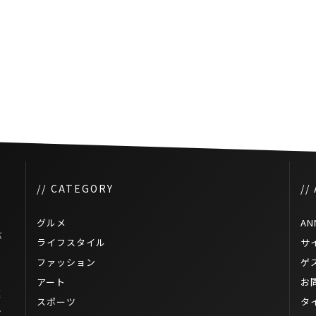
の解散
タイ経済回復傾向
// CATEGORY
//
グルメ
AN
バ
ライフスタイル
サ
ファッション
ゲ
ト
アート
お
速
スポーツ
タ
ン