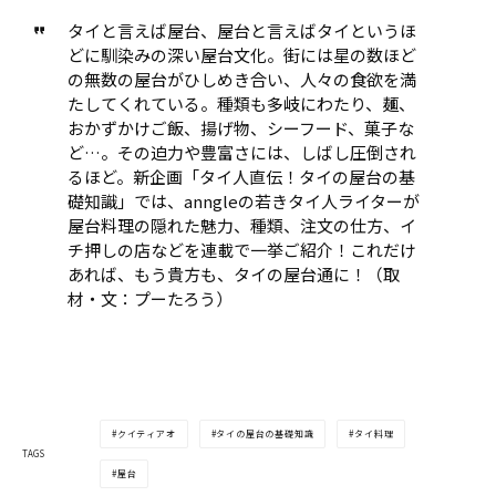
タイと言えば屋台、屋台と言えばタイというほ
どに馴染みの深い屋台文化。街には星の数ほど
の無数の屋台がひしめき合い、人々の食欲を満
たしてくれている。種類も多岐にわたり、麺、
おかずかけご飯、揚げ物、シーフード、菓子な
ど…。その迫力や豊富さには、しばし圧倒され
るほど。新企画「タイ人直伝！タイの屋台の基
礎知識」では、anngleの若きタイ人ライターが
屋台料理の隠れた魅力、種類、注文の仕方、イ
チ押しの店などを連載で一挙ご紹介！これだけ
あれば、もう貴方も、タイの屋台通に！（取
材・文：プーたろう）
クイティアオ
タイの屋台の基礎知識
タイ料理
TAGS
屋台