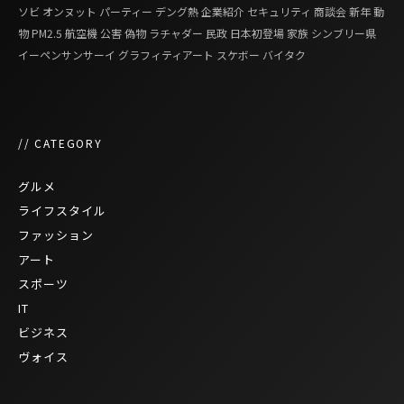
ソビ
オンヌット
パーティー
デング熱
企業紹介
セキュリティ
商談会
新年
動
物
PM2.5
航空機
公害
偽物
ラチャダー
民政
日本初登場
家族
シンブリー県
イーペンサンサーイ
グラフィティアート
スケボー
バイタク
// CATEGORY
グルメ
ライフスタイル
ファッション
アート
スポーツ
IT
ビジネス
ヴォイス