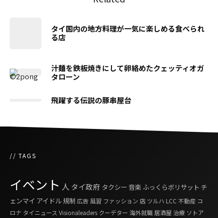
タイ国内の地方料理が一気に楽しめる食べられ
る店
汁麺を鉄板焼きにして卵絡めたクェッティオガ
タローン
飛躍する伝説の豚串屋台
// TAGS
イベント
人
タイ政府
タクシー
音楽
ふっくらボリサット
チ
ェンマイ
アイドル
規制
広告
風習
ファッション
店
ツルハ
LCC
不動産
コ
ロナ
タイニュース
Visionaleaders
クーデター
海外就職
居酒屋
治療
ソトア