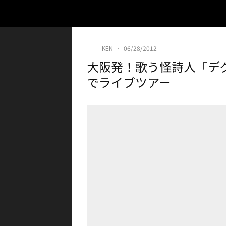
KEN
·
06/28/2012
大阪発！歌う怪詩人「デ
でライブツアー