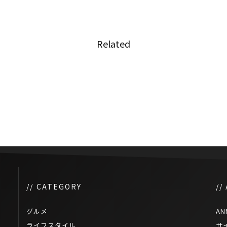
Related
バレンタイン特別コラボ、花人
するバ
間とタイの闘魚 “GANON ×
BETTA”
// CATEGORY
//
グルメ
AN
ライフスタイル
サ