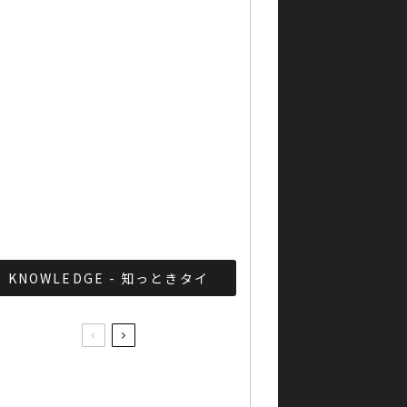
「ジョッドフェア」 ナイト
バザールがオープン
軍が国家正常化！？タイ軍
事政権の最近の取り組みま
とめ
KNOWLEDGE - 知っときタイ
世界26カ国が参加！和食ワ
ールドチャレンジ2016でタ