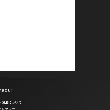
2018年の渡航先都市ランキング
でバンコクが1位獲得
 ABOUT
NGLEについて
イトマップ