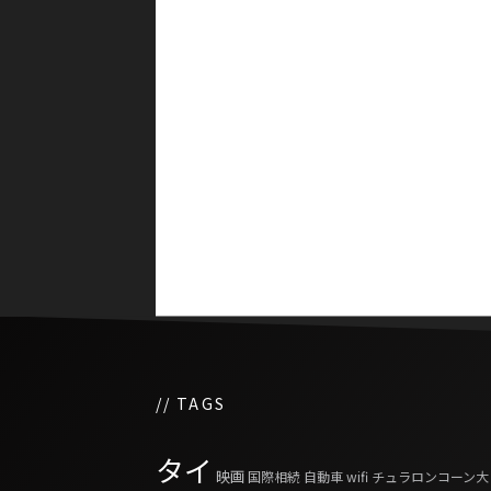
日本の実業家もべた褒め
ンコクの価値
// TAGS
タイ
映画
国際相続
自動車
wifi
チュラロンコーン大