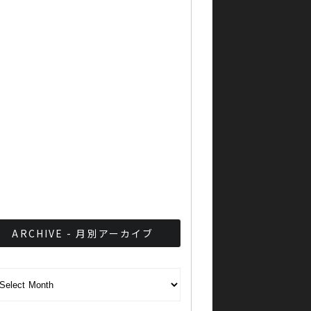
イ人が銅メダル獲得
タイでビジネスする時に大
事な法人税の話（後編）
タイの人々の暮らし 第12
回 食品関連事業者座談会
「中間所得者層がカギ！」
ARCHIVE - 月別アーカイブ
CHIVE - 月別アーカイブ