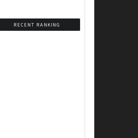
RECENT RANKING
BMAが新年のイベントに向
けてルールを発行
タイ観光庁が経済促進に向
けインフルエンサーと連携
Googleタイ検索ワード
TOP10を発表 第1位はコ
ロナ補助金政策