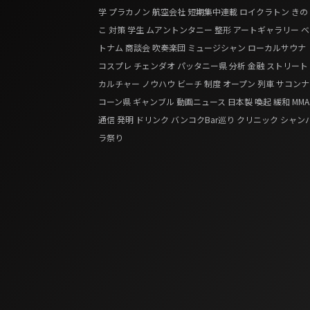
学
プラカノン
航空会社
短期集中連載
ロイクラトン
きの
こ
対策
学生
ムアントンタニー
整形
アートギャラリー
ベ
トナム
商談会
吹奏楽団
ミュージシャン
ローカルサウナ
コスプレ
チェンダオ
パッタニー県
分析
金融
ストリート
カルチャー
ノウハウ
ビーチ
制度
オープン
列車
サコンナ
コーン県
ギャンブル
動画ニュース
日本製
喚起
緩和
MMA
通信
発明
ドリンク
バンコクBar巡り
クリニック
シャン
ラ祭り