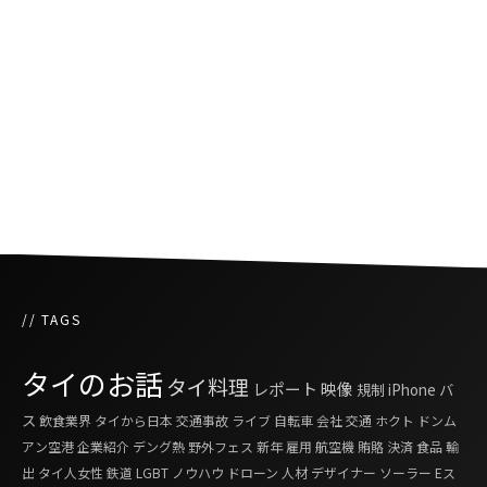
MRTブルーラインとバンコクとBTSグリーンラ
インを結ぶスカイウォークがオープン
バンコク高架鉄道の延伸区間試運転開始、都は
運賃65B以下要請
// TAGS
タイのお話
タイ料理
レポート
映像
規制
iPhone
バ
ス
飲食業界
タイから日本
交通事故
ライブ
自転車
会社
交通
ホクト
ドンム
アン空港
企業紹介
デング熱
野外フェス
新年
雇用
航空機
賄賂
決済
食品
輸
出
タイ人女性
鉄道
LGBT
ノウハウ
ドローン
人材
デザイナー
ソーラー
Eス