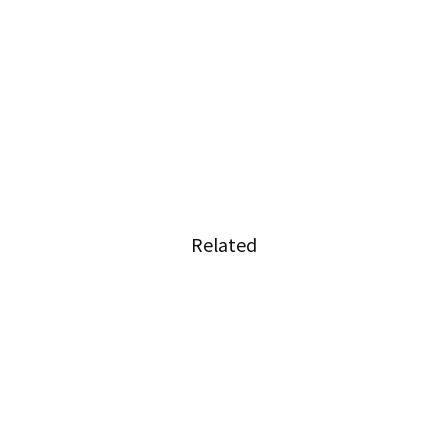
Related
コクと
タイのローカル列車で突き付け
ぶスカ
られる現実