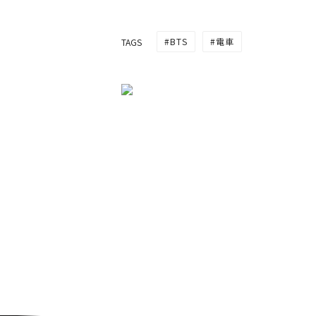
BTS
電車
TAGS
MRTブルーラインとバン
BTSグリーンラインを結
イウォークがオープン