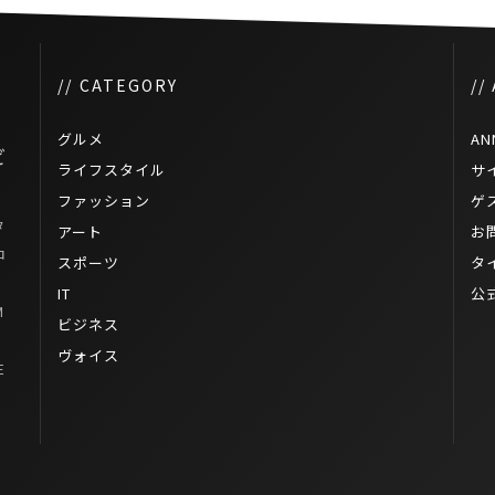
// CATEGORY
//
グルメ
AN
ビ
ライフスタイル
サ
ファッション
ゲ
タ
アート
お
ロ
スポーツ
タ
IT
公
M
ビジネス
ヴォイス
E