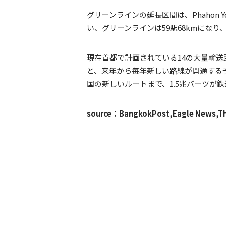
グリーンラインの延長区間は、Phahon Yo
い、グリーンラインは59駅68kmになり
現在首都で計画されている14の大量輸送路
と、来年から毎年新しい路線が開通する
国の新しいルートまで、1.5兆バーツが
source：BangkokPost,Eagle News,Th