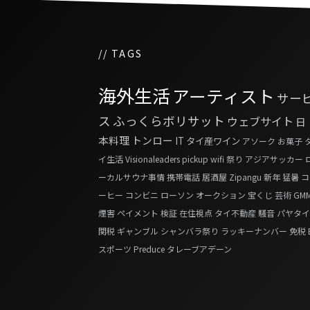
// TAGS
海外生活
アーティスト
サー
ス
ふっくらボリサット
ウェブサイト
日
本料理
トンロー
IT
タイ産ワイン
アソーク
お菓子
イ生活
Visionaleaders
pickup
wifi
祭り
アジアサッカー
ーカルサウナ事情
携帯電話
居酒屋
Zipangu
新年
猛暑
コ
ーヒー
コンビニ
ローソン
オークション
宝くじ
芸術
GM
煙害
ペイメント
検証
在住視点
タイ不動産
騒音
パヤタイ
関税
ギャンブル
シャンバラ祭り
ラッキーナンバー
免税
スポーツ
Preduce
タレーブアデーン