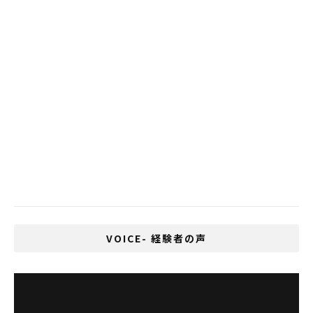
いじめが多い国、1位は日本、2位はタイ
反政府デモに対応した特別議会開催の要請
XXLも着れないタイ人の肥満男が運悪く軍
隊に入った結果・・・
タイ政府が非常事態令を発令
Cesaが最大30,000バーツの所得税控除の
提案を承認
VOICE- 経験者の声