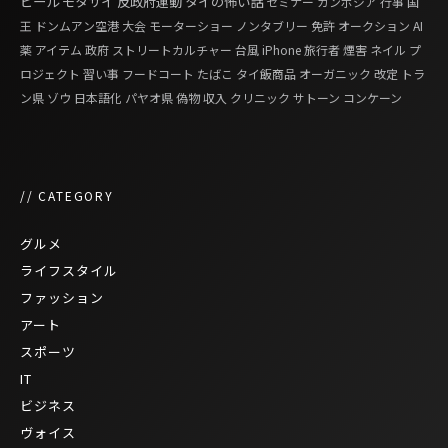
ビール
モタサイ
反政府運動
タイの怖い話
セミナー
カンボジア
行事
国
王
ドンムアン空港
大会
モーターショー
ノンタブリー
免許
オークション
AI
薬
アイテム
政府
ストリートカルチャー
台風
iPhone
旅行者
煙害
ネイル
プ
ロジェクト
習い事
フードコート
たばこ
タイ飯商品
オーガニック
改定
トラ
ン県
ゾウ
日本語化
パヤオ県
偽物
収入
クリニック
サトーン
コンケーン
// CATEGORY
グルメ
ライフスタイル
ファッション
アート
スポーツ
IT
ビジネス
ヴォイス