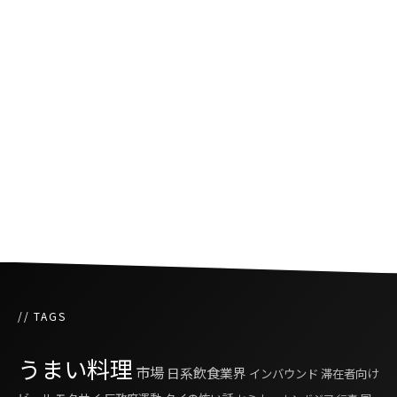
タイで執筆活動を続ける3人の日本人漫画家＋
１
タイで活動する日本人コスプレイヤー「鷹村ア
オイ」
ふっくらボリサット「第四二話 暑期は暑すぎ
る」
// TAGS
うまい料理
市場
日系飲食業界
インバウンド
滞在者向け