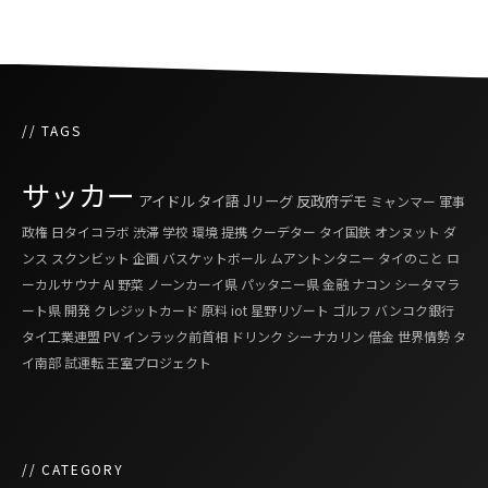
// TAGS
サッカー
アイドル
タイ語
Jリーグ
反政府デモ
ミャンマー
軍事
政権
日タイコラボ
渋滞
学校
環境
提携
クーデター
タイ国鉄
オンヌット
ダ
ンス
スクンビット
企画
バスケットボール
ムアントンタニー
タイのこと
ロ
ーカルサウナ
AI
野菜
ノーンカーイ県
パッタニー県
金融
ナコン シータマラ
ート県
開発
クレジットカード
原料
iot
星野リゾート
ゴルフ
バンコク銀行
タイ工業連盟
PV
インラック前首相
ドリンク
シーナカリン
借金
世界情勢
タ
イ南部
試運転
王室プロジェクト
// CATEGORY