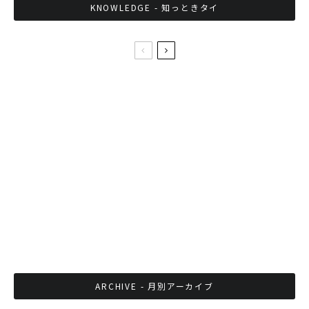
KNOWLEDGE - 知っときタイ
ミャンマー人の若者ファッションが変化中
1分で激変！タイっぽさが際立つワトソンのCM
タイのSLに乗って日本の誇りを取り戻せ
ARCHIVE - 月別アーカイブ