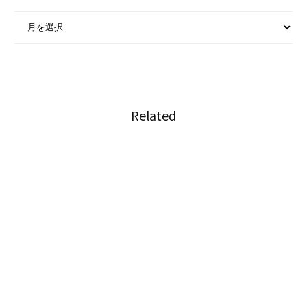
ARCHIVE - 月別アーカイブ
Related
タイで執筆活動を続ける3人の日本人漫画家＋
１
タイで活動する日本人コスプレイヤー「鷹村ア
オイ」
ふっくらボリサット「第四二話 暑期は暑すぎ
る」