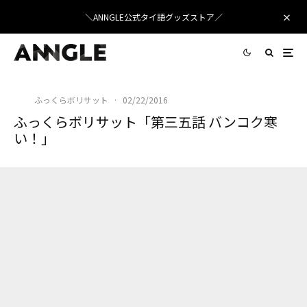
＼ANNGLE公式タイ語グッズストア／
ふっくらボリサット
·
02/22/2016
ふっくらボリサット「第三五話 バンコク寒
い！」