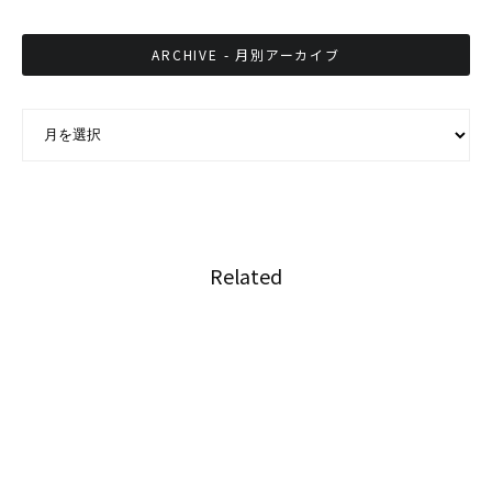
ARCHIVE - 月別アーカイブ
ARCHIVE - 月別アーカイブ
Related
タイで執筆活動を続ける3人の日本人漫画家＋
１
タイで活動する日本人コスプレイヤー「鷹村ア
オイ」