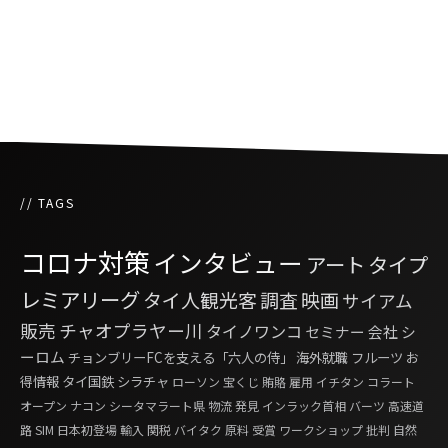
ふっくらボリサット「第四二話 暑期は暑すぎ
る」
// TAGS
コロナ対策
インタビュー
アート
タイプ
レミアリーグ
タイ人観光客
調査
映画
サイアム
販売
チャオプラヤー川
タイノワンコ
セミナー
会社
シ
ーロム
チョンブリーFCを支える「六人の侍」
海外就職
フルーツ
お
得情報
タイ国鉄
シラチャ
ローソン
宝くじ
賄賂
雇用
イチタン
コラート
オープン
ナコン シータマラート県
物流
発見
インラック首相
バーツ
高速道
路
SIM
日本初登場
輸入
関税
バイタク
原料
受賞
ワークショップ
批判
自然