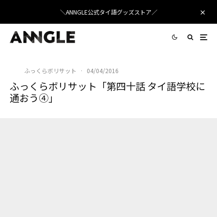
＼ANNGLE公式タイ語グッズストア／
ふっくらボリサット
·
04/04/2016
ふっくらボリサット「第四十話 タイ語学校に
通おう④」