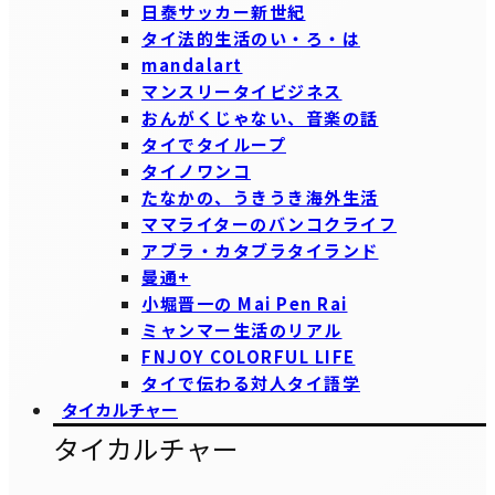
日泰サッカー新世紀
タイ法的生活のい・ろ・は
mandalart
マンスリータイビジネス
おんがくじゃない、音楽の話
タイでタイループ
タイノワンコ
たなかの、うきうき海外生活
ママライターのバンコクライフ
アブラ・カタブラタイランド
曼通+
小堀晋一の Mai Pen Rai
ミャンマー生活のリアル
FNJOY COLORFUL LIFE
タイで伝わる対人タイ語学
タイカルチャー
タイカルチャー