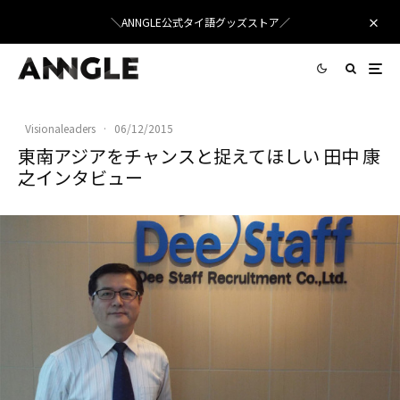
＼ANNGLE公式タイ語グッズストア／
Visionaleaders
·
06/12/2015
東南アジアをチャンスと捉えてほしい 田中 康
之インタビュー