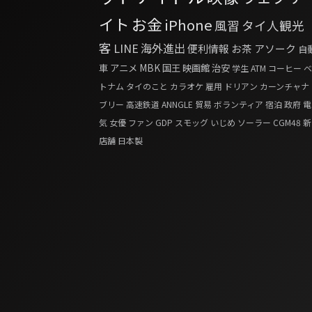
イト
お金
iPhone
風習
タイ人観光
客
LINE
海外進出
便利情報
お茶
アソーク
自
車
アニメ
MBK
国王
映画館
治安
学生
ATM
コーヒー
ベ
トナム
タイのこと
カラオケ
雇用
ドリアン
カーンチャナ
ブリー
高速鉄道
ANNGLE
貿易
ボランティア
宿泊
政府
電
気
女優
ファン
GDP
スモッグ
いじめ
ソーラー
CGM48
新
店舗
日本製