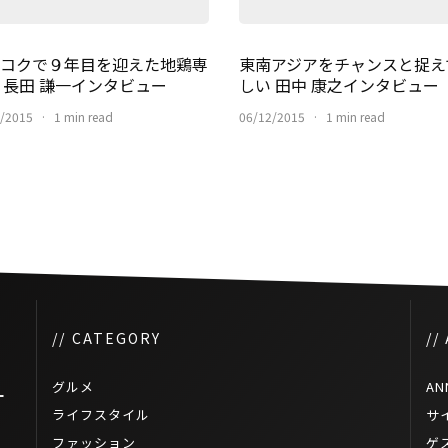
コクで９年目を迎えた地鶏専
東南アジアをチャンスと捉え
 長田 謙一インタビュー
しい 田中 康之インタビュー
/2015
·
1 min read
06/12/2015
·
1 min read
// CATEGORY
//
グルメ
AN
ケ
ライフスタイル
サ
ファッション
ゲ