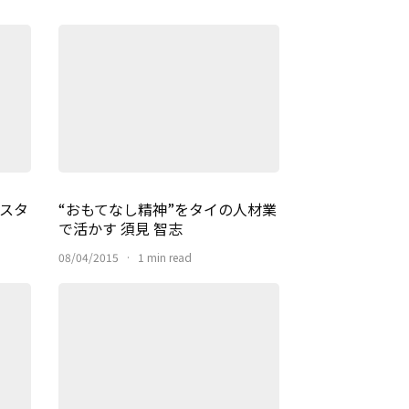
スタ
“おもてなし精神”をタイの人材業
で活かす 須見 智志
08/04/2015
·
1 min read