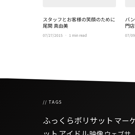
スタッフとお客様の笑顔のために
バン
尾関 真由美
門店
07/27/2015
·
1 min read
07/09
// TAGS
ふっくらボリサット
マー
ット
アイドル
映像
ウェブサ