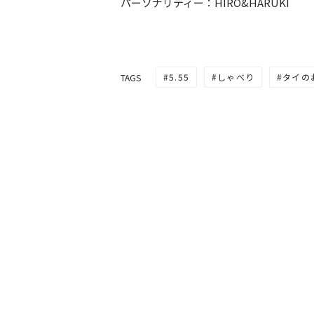
パーソナリティー：HIRO&HARUKI
5.55
しゃべり
タイの
TAGS
第165回 新年あけまして
＆大発表！！