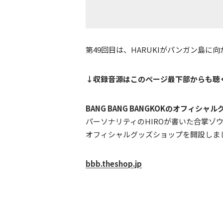
第49回目は、HARUKIがパンガン島に
↓収録音源はこのページ最下部からも聴
BANG BANG BANGKOKのオフィシ
パーソナリティのHIROが書いた合掌ゾ
オフィシャルグッズショップを開設しま
bbb.theshop.jp