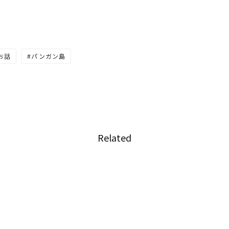
お話
パンガン島
Related
最終回
第164回 2016年今年の振り返り