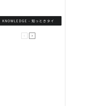
とめ
KNOWLEDGE - 知っときタイ
タイの中華街で発覚！濃厚
なフカヒレスープを最後ま
で美味しく食べる方法
タイのケンタッキーにはタ
イ料理がある