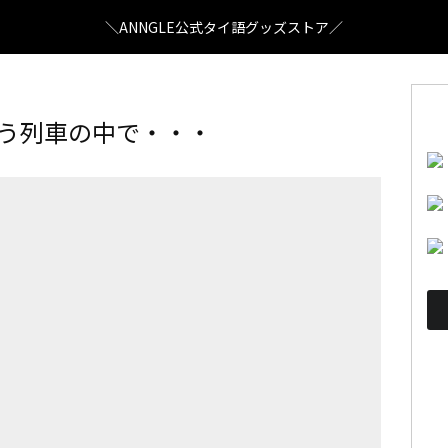
＼ANNGLE公式タイ語グッズストア／
むかう列車の中で・・・