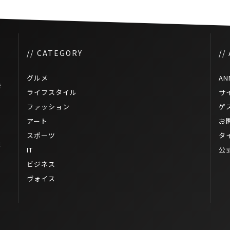
// CATEGORY
//
グルメ
AN
き
ライフスタイル
サ
ファッション
ゲ
アート
お
スポーツ
タ
未
IT
公
ビジネス
ヴォイス