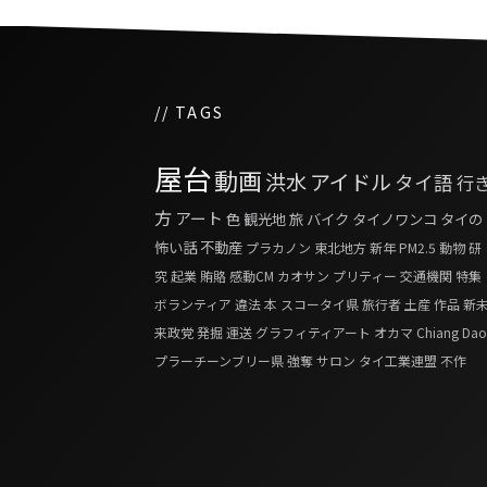
// TAGS
屋台
動画
洪水
アイドル
タイ語
行
方
アート
色
観光地
旅
バイク
タイノワンコ
タイの
怖い話
不動産
プラカノン
東北地方
新年
PM2.5
動物
研
究
起業
賄賂
感動CM
カオサン
プリティー
交通機関
特集
ボランティア
違法
本
スコータイ県
旅行者
土産
作品
新
来政党
発掘
運送
グラフィティアート
オカマ
Chiang Dao
プラーチーンブリー県
強奪
サロン
タイ工業連盟
不作