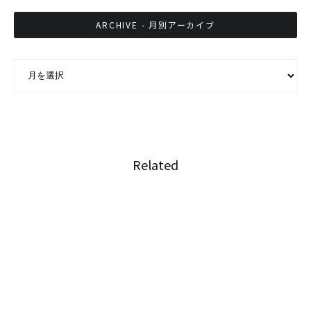
ARCHIVE - 月別アーカイブ
ARCHIVE - 月別アーカイブ
Related
第164回 2016年今年の振り返り
第163回 タイでテニスをやってみた！