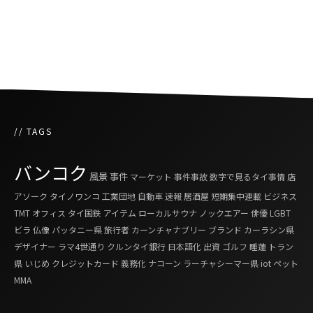
第162回 最近オススメのタイ料理
// TAGS
バンコク
風景
事件
マーケット
事件事故
数字で見るタイ事情
店
アソーク
タイノワンコ
工業団地
自動車
速報
居酒屋
短期集中連載
ビジネス
TMT
オフィス
タイ国鉄
アイテム
ローカルサウナ
ノックエアー
俳優
LGBT
ビラ
仏像
パッタニー県
旅行者
カーンチャナブリー
ブランド
カーラシン県
デザイナー
ラマ4世通り
クルンタイ銀行
日本語化
出資
ゴルフ
睡蓮
トラン
県
いじめ
クレジットカード
義務化
ナコーン ラーチャシーマー県
iot
ペット
MMA