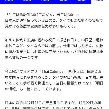
「今年は仏歴で2554年だから、来年は255….」
日本人が通常使っている西暦と、タイでもまだ多くの場所で
見かける仏歴の変換は苦労が多いものです。
加えて仏教や王族に纏わる祝日・振替休日や、中国歴に纏わ
る休日など、タイならではの暦も。仕事ではもちろん、仏教
に纏わる祝日にはお酒の販売がされないなど祝日の情報は重
要な情報の一つです。
今回紹介するアプリ「Thai Calendar」を使うと、仏歴と西
暦が同時に表示されるほか、タイの祝日情報も一目瞭然。痒
いところに手が届く機能として当日の情報だけでなく「明日
の情報」も一緒に出してくれます。
日本の場合は12月23日が天皇誕生日ですが、12月22日の欄
に「明日は天皇誕生日です」と書かれているカレンダーなん