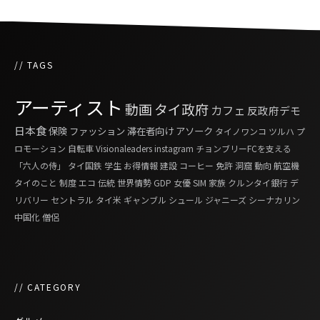
// TAGS
アーティスト
動画
タイ政府
カフェ
反政府デモ
日本食
保険
ファッション
滞在者向け
アソーク
タイノワンコ
ツルハ
プ
ロモーション
自転車
Visionaleaders
instagram
チョンブリーFCを支える
「六人の侍」
タイ国鉄
学生
お得情報
建設
コーヒー
免許
洞窟
動向
航空機
タイのこと
制度
エコ
伝統
世界情勢
GDP
女優
SIM
家族
クルンタイ銀行
デ
リバリー
セントラル
タイ米
ギャンブル
シュール
ジャニーズ
シーナカリン
中国化
僧侶
// CATEGORY