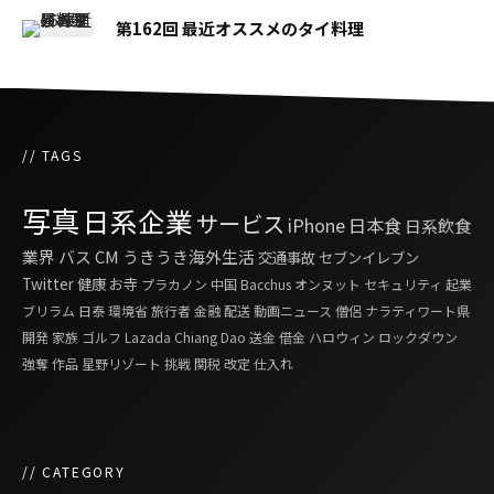
第162回 最近オススメのタイ料理
// TAGS
写真
日系企業
サービス
iPhone
日本食
日系飲食
業界
バス
CM
うきうき海外生活
交通事故
セブンイレブン
Twitter
健康
お寺
プラカノン
中国
Bacchus
オンヌット
セキュリティ
起業
ブリラム
日泰
環境省
旅行者
金融
配送
動画ニュース
僧侶
ナラティワート県
開発
家族
ゴルフ
Lazada
Chiang Dao
送金
借金
ハロウィン
ロックダウン
強奪
作品
星野リゾート
挑戦
関税
改定
仕入れ
// CATEGORY