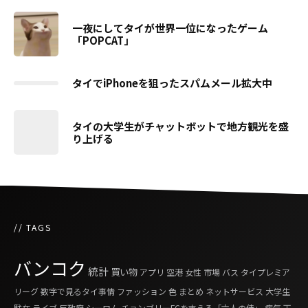
一夜にしてタイが世界一位になったゲーム
「POPCAT」
タイでiPhoneを狙ったスパムメール拡大中
タイの大学生がチャットボットで地方観光を盛
り上げる
// TAGS
バンコク
統計
買い物
アプリ
空港
女性
市場
バス
タイプレミア
リーグ
数字で見るタイ事情
ファッション
色
まとめ
ネットサービス
大学生
駐在
ライブ
反政府
シーロム
チョンブリーFCを支える「六人の侍」
病気
天