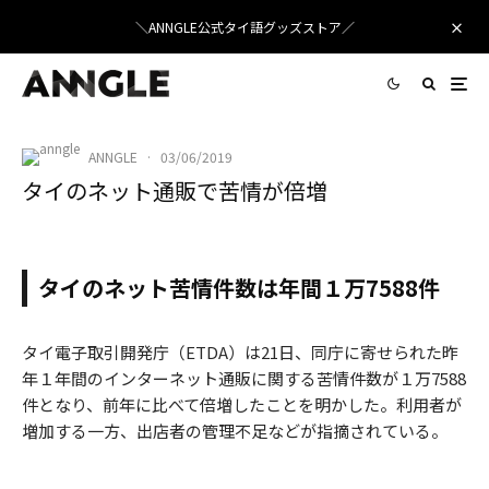
＼ANNGLE公式タイ語グッズストア／
ANNGLE
·
03/06/2019
タイのネット通販で苦情が倍増
ネットショップ
StockSnap
/ Pixabay
タイのネット苦情件数は年間１万7588件
タイ電子取引開発庁（ETDA）は21日、同庁に寄せられた昨
年１年間のインターネット通販に関する苦情件数が１万7588
件となり、前年に比べて倍増したことを明かした。利用者が
増加する一方、出店者の管理不足などが指摘されている。