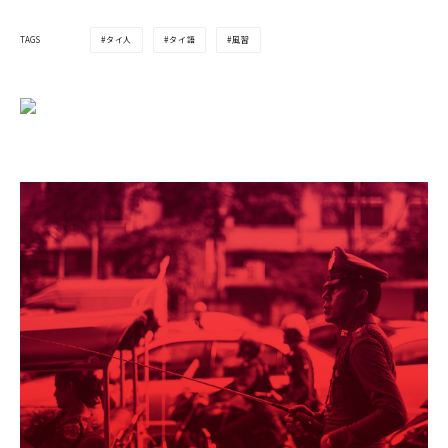
タイ人
タイ語
風習
TAGS