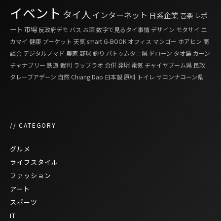
イベント
タイ人
インターネット
日系企業
音楽
レポ
ート
市場
反政府デモ
バス
お酒
数字で見るタイ事情
デザイン
モタサイ
エ
カマイ
健康
プーケット
天気
smart G-BOOK
オフィス
マンゴー
ホアヒン
商
談会
デジタルノマド
農家
野球
釣り
パトゥムタニ県
ドローン
タオ島
カーン
チャナブリー
鉄道
裁判
ラップラオ
合併
発明
電気
チャイヤプーム県
民政
タレーブアデーン
自然
Chiang Dao
日本製
原料
トイレ
サコンナコーン県
// CATEGORY
グルメ
ライフスタイル
ファッション
アート
スポーツ
IT