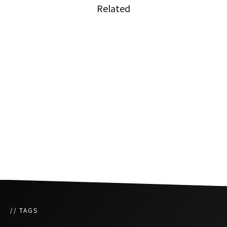
Related
タイの現代アーティストがロサンゼルスで展示
会
19歳のタイ人女性がスヌーカーの国際大会で初
優勝
大型台風を心配する声、タイのツイッタートレ
ンドで#SaveJapanが１位に
// TAGS