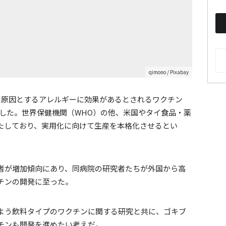
AR
qimono
/ Pixabay
を原因とするアレルギーに効果があるとされるワクチン
表した。世界保健機関（WHO）の他、米国やタイ食品・薬
満たしており、実用化に向けて生産を本格化させるとい
者が増加傾向にあり、同病院の研究者たちが外国から高
チンの開発に至った。
よう飲料タイプのワクチンに関する研究と共に、ゴキブ
チンも開発を進めたい考えだ。