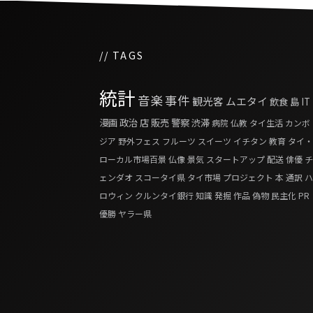
// TAGS
統計
音楽
事件
観光客
ムエタイ
飲食
島
IT
漫画
政治
店
販売
警察
渋滞
病院
仏教
タイ生活
カンボ
ジア
野外フェス
フルーツ
スイーツ
イチタン
教育
タイ・
ローカル市場百景
仏像
景気
スタートアップ
配送
俳優
チ
ェンダオ
スコータイ県
タイ市場
プロジェクト
本
通訳
ハ
ロウィン
クルンタイ銀行
知識
発掘
作品
偽物
民主化
PR
優勝
ヤラー県