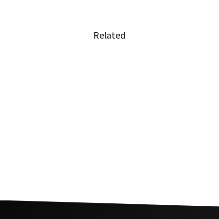
Related
コロナ禍中のタイサッカー日本人選手の活動
『タイリーグ歴代アジア人選手ベストイレブン
に6名の日本人選手が選出』
コロナウイルスに揺れるタイと世界のサッカー
界