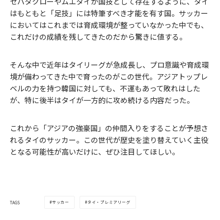
セパタクローやムエタイが国技として存在するように、タイ
はもともと「足技」には特筆すべき才能を有す国。サッカー
においてはこれまでは育成環境が整っていなかった中でも、
これだけの成績を残してきたのだから驚きに値する。
そんな中で近年はタイリーグが急成長し、プロ意識や育成環
境が備わってきた中で育ったのがこの世代。アジアトップレ
ベルの力を持つ韓国に対しても、不運もあって敗れはした
が、特に後半はタイが一方的に攻め続ける内容だった。
これから「アジアの強豪国」の仲間入りをすることが予想さ
れるタイのサッカー。この世代が歴史を塗り替えていく主役
となる可能性が高いだけに、ぜひ注目してほしい。
サッカー
タイ・プレミアリーグ
TAGS