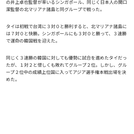
の井上卓也監督が率いるシンガポール、同じく日本人の関口
潔監督の北マリアナ諸島と同グループで戦った。
タイは初戦で台湾に３対０と勝利すると、北マリアナ諸島に
は７対０と快勝。シンガポールにも３対０と勝って、３連勝
で運命の韓国戦を迎えた。
同じく３連勝の韓国に対しても優勢に試合を進めたタイだっ
たが、１対２と惜しくも敗れてグループ２位。しかし、グル
ープ２位中の成績上位国に入ってアジア選手権本戦出場を決
めた。