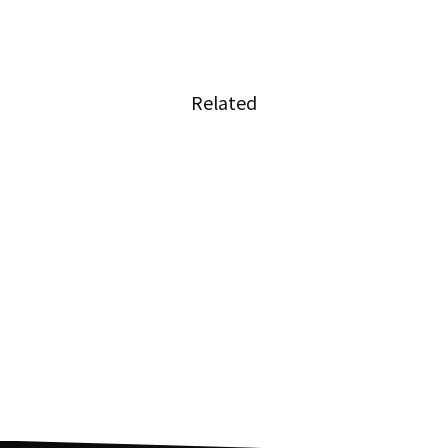
Related
森永製菓、タイ法人が成長著しいタイのオンラ
イン販売市場へ参入
やっぱ激臭！？タイで販売された「ドリアンま
ん」にオーダー殺到
タイで話題のグロくて本物そっくりの子犬ココ
ナッツゼリー