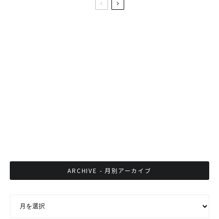
タイ観光の雰囲気をワイドに5分でまとめた動
画 #Thailand
タイ国内で販売されている栄養ドリンクまとめ
見ているだけで腹が減る！？ バンコクの新しい
居酒屋「どんたく九州酒場」のメニューが初公
開
ARCHIVE - 月別アーカイブ
ARCHIVE - 月別アーカイブ