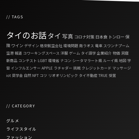
// TAGS
タイのお話
タイ
写真
コロナ対策
日本食
トンロー
保
険
ワイン
デザイン
格安航空会社
環境問題
南ラオス
電車
スワンナプーム
空港
報道
コワーキングスペース
洋服
ゲーム
タイ語学
企業紹介
物価
洞窟
新商品
コンテスト
LGBT
環境省
ナコン シータマラート県
ルーイ県
地図
宇
宙
インフルエンサー
APPLE
ラチャダー
挑戦
クレジットカード
マッサージ
iot
奨学金
自然
NFT
コツ
リオオリンピック
タイ不動産
TRUE
受賞
// CATEGORY
グルメ
ライフスタイル
ファッション