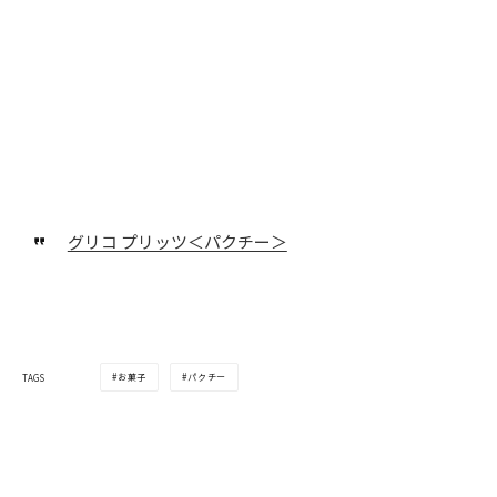
グリコ プリッツ＜パクチー＞
お菓子
パクチー
TAGS