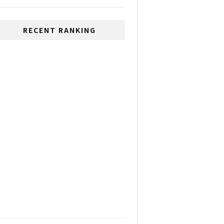
RECENT RANKING
いじめが多い国、1位は日
本、2位はタイ
反政府デモに対応した特
別議会開催の要請
10月からの開国に向けた
政府の取り組み
Cesaが最大30,000バーツ
の所得税控除の提案を承
認
タイ政府が非常事態令を
発令