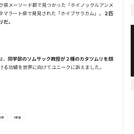
ク県メーソード郡で見つかった「ホイノックルアンメ
タマラート県で発見された「ホイブサラカム」。
２匹
リだ。
は、
同学部のソムサック教授が２種のカタツムリを顔
ける功績を世界に向けてユニークに訴えました。
話題
調査