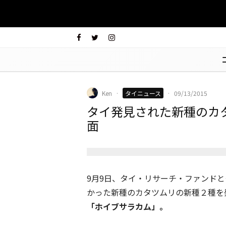
Ken
·
タイニュース
·
09/13/2015
タイ発見された新種のカ
面
9月9日、タイ・リサーチ・ファンド
かった新種のカタツムリの新種２種を
「ホイブサラカム」。
ホイノックルアンメーソード 出典：trf