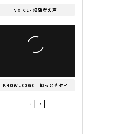
VOICE- 経験者の声
タイ進出を目指す中小企
業支援コーディネータ
ー、千田多美重さん
KNOWLEDGE - 知っときタイ
「子供に関わる仕事をし
たい」と話す幼稚園教
諭、森和佳子さん