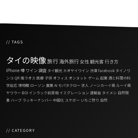
引も
// TAGS
タイの映像
旅行
海外旅行
女性
観光客
行き方
iPhone
噂
ワイン
調査
タイ観光
カオヤイワイン
渋滞
facebook
タイノワ
ンコ
QR
南ラオス
医療
子供
オフィス
オンヌット
ゲーム
起業
酒と料理の科
学反応
博物館
ローソン
農業
AI
セパタクロー
求人
ノーンカーイ県
ルーイ県
ヤワラー
BOI
インラック前首相
イミグレーション
運輸省
タイメシ
自然現
象
ハーブ
ラッキーナンバー
中国化
スケボー
いちご狩り
自然
// CATEGORY