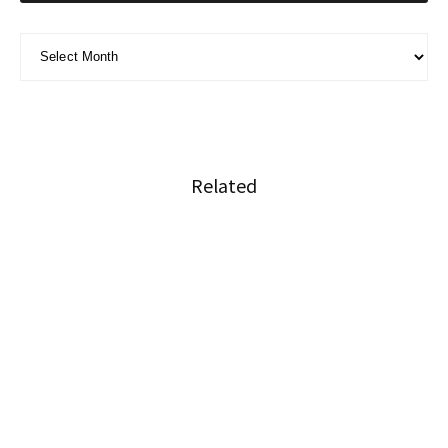
ARCHIVE - 月別アーカイブ
Related
世界に認められたタイ熱帯魚がNFTアートとし
て登場
バンコクの最新の流行 フォトブースとは
タイのホテル競争激化、供給過剰で宿泊料1割