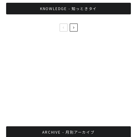
KNOWLEDGE - 知っときタイ
第139回 久しぶりのパンガン島（後編）
義理堅いロン 〜 タイノワンコ その5
タイ王国としてのプライドをかけた次世代のデ
モ
ARCHIVE - 月別アーカイブ