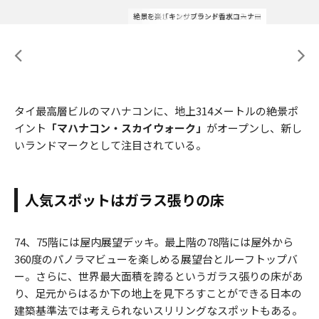
絶景を楽しむため周りは強化ガラスのみ
バンコクを一望できるスカイデッキ
スカイデッキに登るエレベーター
「キングパワー」免税店入り口
キングパワー・マハナコーン
サッカーグッズコーナー
高所恐怖症の方は注意
ブランド香水コーナー
バンコクの夜景
タイ最高層ビルのマハナコンに、地上314メートルの絶景ポ
イント
「マハナコン・スカイウォーク」
がオープンし、新し
いランドマークとして注目されている。
人気スポットはガラス張りの床
74、75階には屋内展望デッキ。最上階の78階には屋外から
360度のパノラマビューを楽しめる展望台とルーフトップバ
ー。さらに、世界最大面積を誇るというガラス張りの床があ
り、足元からはるか下の地上を見下ろすことができる日本の
建築基準法では考えられないスリリングなスポットもある。