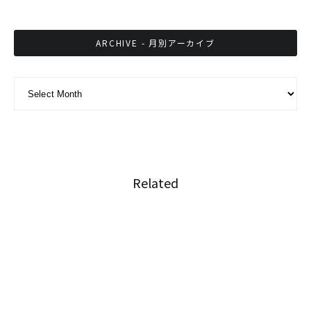
ARCHIVE - 月別アーカイブ
ARCHIVE - 月別アーカイブ
Related
タイ スラータニー県観光収入の増加見込み
ビザ延長手続き、事前オンライン予約が可能に