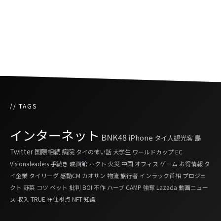
特別休暇の設定、観光需要へ期待
// TAGS
インターネット
BNK48
iPhone
タイ人観光客
島
Twitter
国際相続
病院
タイの怖い話
大学生
ワールドカップ
EC
Visionaleaders
手続き
映画館
ホクト
火災
中国
オフィス
ゲーム
お得情報
タ
イ企業
タイリーグ
感動CM
カオサン
物流
旅行者
インラック首相
プロジェ
クト
野菜
コツ
ペット
批判
BOI
不作
ハーブ
CAMP
強奪
Lazada
動画ニュー
ス
収入
TRUE
在住視点
NFT
知識