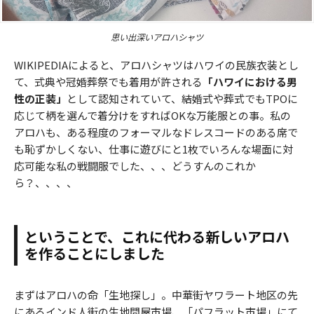
思い出深いアロハシャツ
WIKIPEDIAによると、アロハシャツはハワイの民族衣装とし
て、式典や冠婚葬祭でも着用が許される
「ハワイにおける男
性の正装」
として認知されていて、結婚式や葬式でもTPOに
応じて柄を選んで着分けをすればOKな万能服との事。私の
アロハも、ある程度のフォーマルなドレスコードのある席で
も恥ずかしくない、仕事に遊びにと1枚でいろんな場面に対
応可能な私の戦闘服でした、、、どうすんのこれか
ら？、、、、
ということで、これに代わる新しいアロハ
を作ることにしました
まずはアロハの命「生地探し」。中華街ヤワラート地区の先
にあるインド人街の生地問屋市場、「パフラット市場」にて