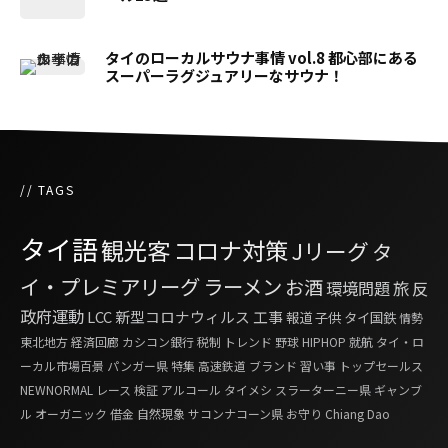
タイのローカルサウナ事情 vol.8 都心部にある
スーパーラグジュアリーなサウナ！
// TAGS
タイ語
観光客
コロナ対策
Jリーグ
タ
イ・プレミアリーグ
ラーメン
お酒
環境問題
旅
反
政府運動
LCC
新型コロナウィルス
工事
報道
子供
タイ国鉄
情勢
東北地方
経済回廊
カシコン銀行
税制
トレンド
野球
HIPHOP
就航
タイ・ロ
ーカル市場百景
パンガー県
特集
高速鉄道
ブランド
習い事
トップセールス
NEWNORMAL
レース
検証
アルコール
タイメシ
スラーターニー県
ギャンブ
ル
オーガニック
借金
自然現象
サコンナコーン県
お守り
Chiang Dao