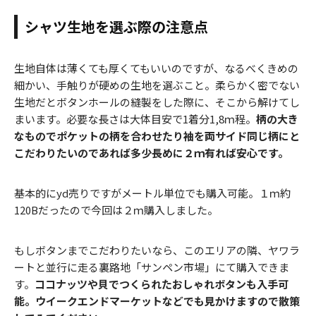
シャツ生地を選ぶ際の注意点
生地自体は薄くても厚くてもいいのですが、なるべくきめの
細かい、手触りが硬めの生地を選ぶこと。柔らかく密でない
生地だとボタンホールの縫製をした際に、そこから解けてし
まいます。必要な長さは大体目安で1着分1,8ｍ程。
柄の大き
なものでポケットの柄を合わせたり袖を両サイド同じ柄にと
こだわりたいのであれば多少長めに２ｍ有れば安心です。
基本的にyd売りですがメートル単位でも購入可能。１ｍ約
120Bだったので今回は２ｍ購入しました。
もしボタンまでこだわりたいなら、このエリアの隣、ヤワラ
ートと並行に走る裏路地「サンペン市場」にて購入できま
す。
ココナッツや貝でつくられたおしゃれボタンも入手可
能。ウイークエンドマーケットなどでも見かけますので散策