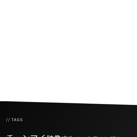
タイ スラータニー県観光収入の増加見込み
特別休暇の設定、観光需要へ期待
バーツ高でタイ人海外旅行増、国内向け観光強
化にシフト
// TAGS