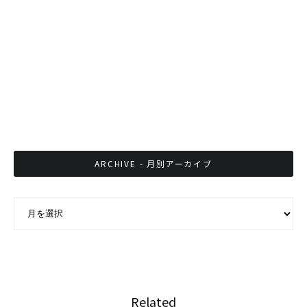
シンハビールが絶賛するバンコクラーメン店の
老舗「山小屋グループ」名誉会長、緒方正年
氏 単独インタビュー
続く訪日ブーム。 タイ人が好きなのは日本人で
はなく日本
ARCHIVE - 月別アーカイブ
ARCHIVE - 月別アーカイブ
Related