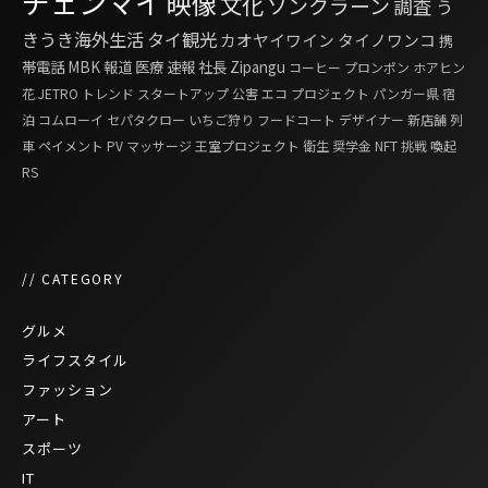
チェンマイ
映像
文化
ソンクラーン
調査
う
きうき海外生活
タイ観光
カオヤイワイン
タイノワンコ
携
帯電話
MBK
報道
医療
速報
社長
Zipangu
コーヒー
プロンポン
ホアヒン
花
JETRO
トレンド
スタートアップ
公害
エコ
プロジェクト
パンガー県
宿
泊
コムローイ
セパタクロー
いちご狩り
フードコート
デザイナー
新店舗
列
車
ペイメント
PV
マッサージ
王室プロジェクト
衛生
奨学金
NFT
挑戦
喚起
RS
// CATEGORY
グルメ
ライフスタイル
ファッション
アート
スポーツ
IT