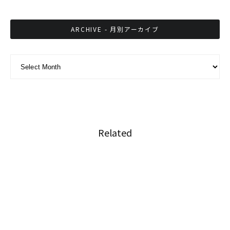
ARCHIVE - 月別アーカイブ
ARCHIVE - 月別アーカイブ
Related
タイ スラータニー県観光収入の増加見込み
ビザ延長手続き、事前オンライン予約が可能に