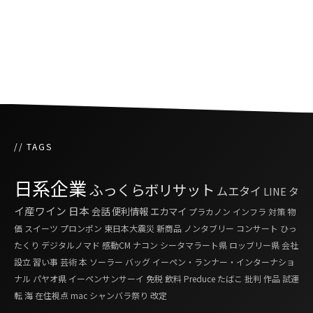
特別休暇の設定、観光需要へ期待
// TAGS
日系企業
ふっくらボリサット
ムエタイ
LINE
タ
イ産ワイン
日本
会話
便利情報
エカマイ
プラカノン
インフラ
対策
物
価
スイーツ
プロンポン
東日本大震災
新商品
ノンタブリー
コンサート
ひっ
たくり
デジタルノマド
感動CM
ナコン シータマラート県
ロッブリー県
会社
設立
習い事
芸術
本
ソーラー
バッグ
イーペン・ランナー・インターナショ
ナル
パヤオ県
イーペンサンサーイ
免税
飲料
Preduce
たばこ
批判
作品
試運
転
海
在住視点
mac
シャンバラ祭り
改定