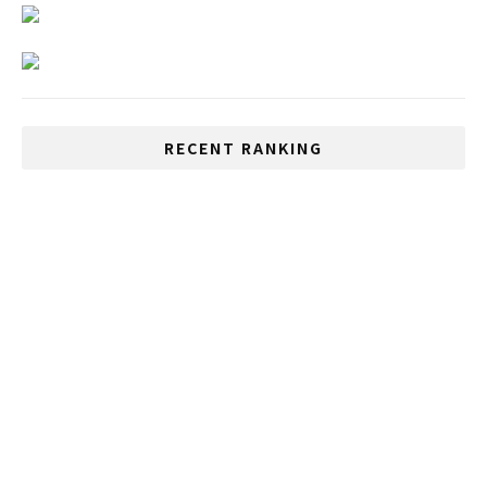
RECENT RANKING
タイ旧正月 ソンクラーンに禁止令
「スシロー」タイ一号店がバンコクにオー
プン
いじめが多い国、1位は日本、2位はタイ
バンコクの最新の流行 フォトブースとは
バンコクの運河がアジア景観改善賞を受賞