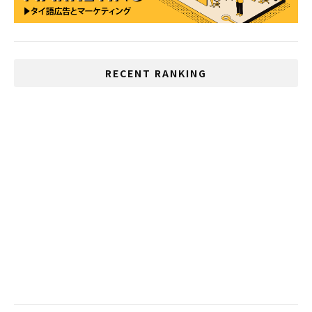
RECENT RANKING
タイ旧正月 ソンクラーンに禁止令
XXLも着れないタイ人の肥満男が運悪く軍
隊に入った結果・・・
幸福のためにタイの消費行動が活発化
いじめが多い国、1位は日本、2位はタイ
「スシロー」タイ一号店がバンコクにオー
プン