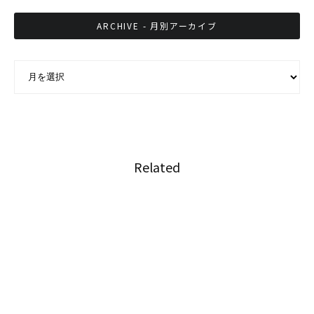
ARCHIVE - 月別アーカイブ
ARCHIVE - 月別アーカイブ
Related
汁麺を鉄板焼きにして卵絡めたクェッティオガ
タローン
飛躍する伝説の豚串屋台