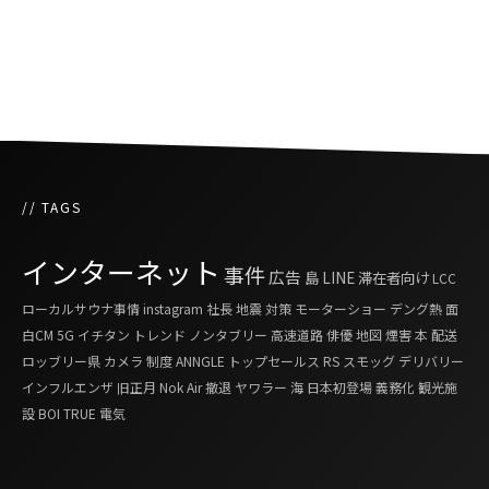
バンコクで一番のカレーそばを食す
// TAGS
インターネット
事件
広告
島
LINE
滞在者向け
LCC
ローカルサウナ事情
instagram
社長
地震
対策
モーターショー
デング熱
面
白CM
5G
イチタン
トレンド
ノンタブリー
高速道路
俳優
地図
煙害
本
配送
ロッブリー県
カメラ
制度
ANNGLE
トップセールス
RS
スモッグ
デリバリー
インフルエンザ
旧正月
Nok Air
撤退
ヤワラー
海
日本初登場
義務化
観光施
設
BOI
TRUE
電気