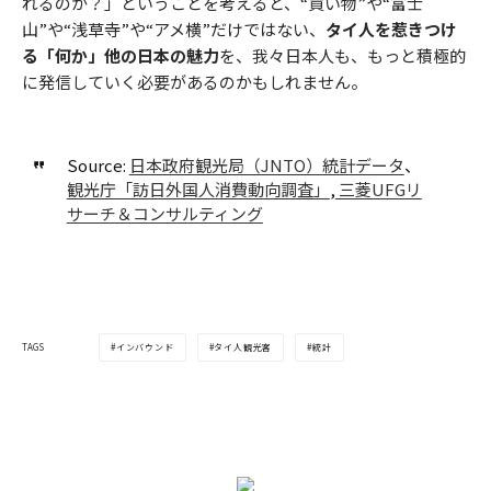
れるのか？」ということを考えると、“買い物”や“富士
山”や“浅草寺”や“アメ横”だけではない、
タイ人を惹きつけ
る「何か」他の日本の魅力
を、我々日本人も、もっと積極的
に発信していく必要があるのかもしれません。
Source:
日本政府観光局（JNTO）統計データ
、
観光庁「訪日外国人消費動向調査」
,
三菱UFGリ
サーチ＆コンサルティング
インバウンド
タイ人観光客
統計
TAGS