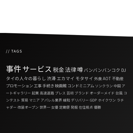
幸福のためにタイの消費行動が活発化
// TAGS
事件
サービス
税金
法律
噂
バンバンバンコク
DJ
タイの人々の暮らし
渋滞
エカマイ
モタサイ
外食
AOT
不動産
プロモーション
工事
手続き
映画館
コンドミニアム
ソンクラン
中国
ア
ートギャラリー
起業
高速道路
プレス
芸術
ブランド
オーダーメイド
台風
コ
ンテスト
貿易
マニア
アパレル業界
緩和
デリバリー
GDP
ホイクワン
ラチ
ャダー
改装オープン
世界一
女優
定期便
発掘
在住視点
優勝