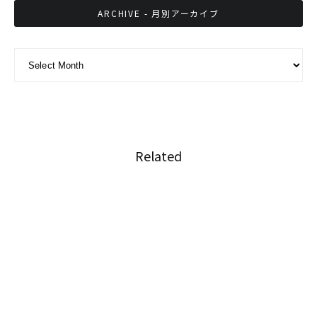
ARCHIVE - 月別アーカイブ
ARCHIVE - 月別アーカイブ
Related
多くのタイ人が大麻に対してオープンに
タイの経済危機は衆議院の解散につながる可能
性がある