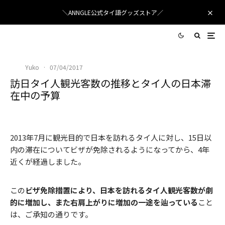
＼ANNGLE公式タイ語グッズストア／
Yuko
·
07/04/2017
訪日タイ人観光客数の推移とタイ人の日本滞
在中の予算
タイ人からも絶大な人気を誇る富士山
2013年7月に観光目的で日本を訪れるタイ人に対し、15日以
内の滞在についてビザが免除されるようになってから、4年
近くが経過しました。
この
ビザ免除措置により、日本を訪れるタイ人観光客数が劇
的に増加し、また右肩上がりに増加の一途を辿っている
こと
は、ご承知の通りです。