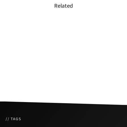
Related
デジタルサイネージの明るさに近隣住民抗議
タイのアルコール広告規制に改訂案
タクシー車両に広告スペース、アプリ利用で運
転手の副収入に
// TAGS