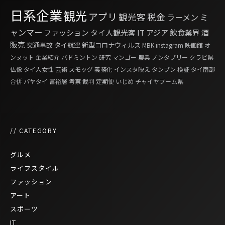
日系企業
観光
アプリ
観光客
税金
ラーメン
ミ
ャンマー
ファッション
タイ人観光客
IT
アジア
飲食業界
酒
販売
交通事故
タイ航空
新型コロナウィルス
MBK
instagram
映画館
オ
ンヌット
企業紹介
バドミントン
研究
マンゴー
農業
ノンタブリー
クラビ県
仏像
タイ人女性
芸術
スモッグ
義務化
インスタ映え
タンブン
検証
タイ南部
合併
パヤタイ
富裕層
考察
裁判
定期便
いじめ
チャイヤプーム県
// CATEGORY
グルメ
ライフスタイル
ファッション
アート
スポーツ
IT