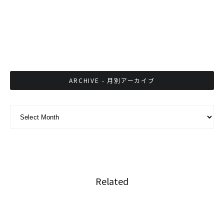
よく当たる？ チュラロコーン大学構内で果物を
売るフルーツおじさんは手相名人！
ARCHIVE - 月別アーカイブ
ARCHIVE - 月別アーカイブ
Related
世界に認められたタイ熱帯魚がNFTアートとし
て登場