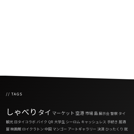
ラビットカードが更に普及、バンコクの路線バ
スでも利用可に
バンコクで環境に配慮した電気バス導入
// TAGS
しゃべり
タイ
マーケット
空港
市場
島
展示会
警察
タイ
観光
日タイコラボ
バイク
QR
大学生
シーロム
キャッシュレス
手続き
居酒
屋
映画館
ロイクラトン
中国
マンゴー
アートギャラリー
決済
ひったくり
就