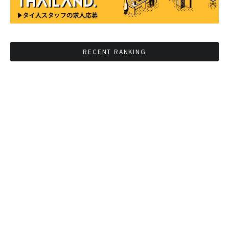
RECENT RANKING
BMAが新年のイベントに向けてルールを発行
タイ観光庁が経済促進に向けインフルエンサー
と連携
Googleタイ検索ワードTOP10を発表 第1位は
コロナ補助金政策