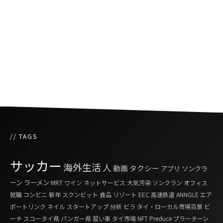
『タイリーグ歴代アジア人選手ベストイレブン
に6名の日本人選手が選出』
コロナウイルスに揺れるタイと世界のサッカー
界
// TAGS
サッカー
海外生活
人
動画
タクシー
アプリ
ソンクラ
ーン
ラーメン
MRT
ワイン
ネットサービス
大気汚染
ソンクラン
オフィス
就職
コンビニ
新年
スクンビット
食品
リゾート
EEC
高速鉄道
ANNGLE
エア
ポートリンク
ネイル
スタートアップ
分析
ビラ
タイ・ローカル市場百景
ビ
ーチ
スコータイ県
パンガー県
習い事
タイ市場
NFT
Preduce
プラーチーン