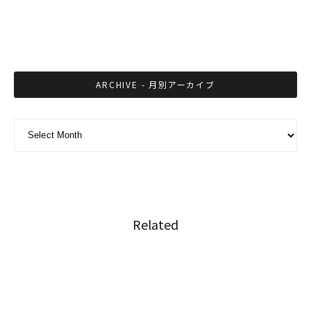
持続可能な不動産開発で環境に配慮した利益を
もたらすことが可能に
ARCHIVE - 月別アーカイブ
ARCHIVE - 月別アーカイブ
Related
コロナ禍中のタイサッカー日本人選手の活動