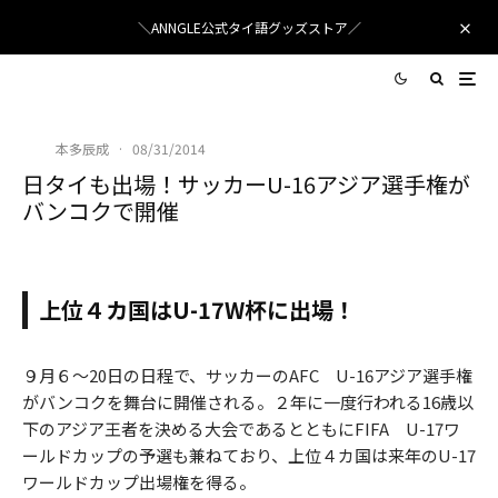
＼ANNGLE公式タイ語グッズストア／
本多辰成
·
08/31/2014
日タイも出場！サッカーU-16アジア選手権が
バンコクで開催
U-16アジア選手権がバンコクで開催
上位４カ国はU-17W杯に出場！
９月６〜20日の日程で、サッカーのAFC U-16アジア選手権
がバンコクを舞台に開催される。２年に一度行われる16歳以
下のアジア王者を決める大会であるとともにFIFA U-17ワ
ールドカップの予選も兼ねており、上位４カ国は来年のU-17
ワールドカップ出場権を得る。