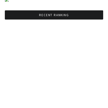
RECENT RANKING
BMAが新年のイベントに向けてルールを発行
タイ観光庁が経済促進に向けインフルエンサー
と連携
Googleタイ検索ワードTOP10を発表 第1位は
コロナ補助金政策
「ジョッドフェア」 ナイトバザールがオープン