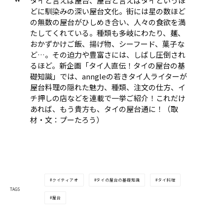
タイと言えば屋台、屋台と言えばタイというほ
どに馴染みの深い屋台文化。街には星の数ほど
の無数の屋台がひしめき合い、人々の食欲を満
たしてくれている。種類も多岐にわたり、麺、
おかずかけご飯、揚げ物、シーフード、菓子な
ど…。その迫力や豊富さには、しばし圧倒され
るほど。新企画「タイ人直伝！タイの屋台の基
礎知識」では、anngleの若きタイ人ライターが
屋台料理の隠れた魅力、種類、注文の仕方、イ
チ押しの店などを連載で一挙ご紹介！これだけ
あれば、もう貴方も、タイの屋台通に！（取
材・文：プーたろう）
クイティアオ
タイの屋台の基礎知識
タイ料理
TAGS
屋台