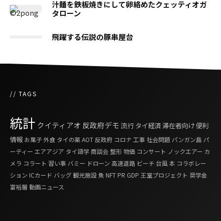
汁麺を鉄板焼きにして卵絡めたクェッティオガ
タローン
飛躍する伝説の豚串屋台
// TAGS
統計
クイティアオ
反政府デモ
流行
タイ経済
滞在者向け
便利
情報
お菓子
外食
タイの薬
AOT
反政府
コロナ
工事
社会問題
パンガン島
パ
ーティー
エアアジア
タイ語学
商談会
整形
物価
コンサート
ノックエアー
カ
メラ
コラート
習い事
バミー
ドローン
高速道路
ビーチ
台風
本
コラボレー
ション
ICカード
バッグ
観光施設
魚
NFT
PR
GDP
王室プロジェクト
奨学金
富裕層
動画ニュース