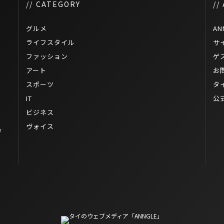
// CATEGORY
//
グルメ
AN
ライフスタイル
サ
ファッション
ゲ
アート
お
スポーツ
タ
IT
公
ビジネス
ヴォイス
タ