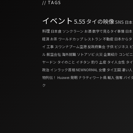
// TAGS
イベント
5.55
タイの映像
SNS
日本
料理
日本食
ソンクラーン
お酒
数字で見るタイ事情
日本
経済
お茶
ワールドカップ
レストラン
不動産
日本からタ
イ
工事
スワンナプーム空港
反政府集会
子供
ビジネス
ビ
ル
航空会社
海外就職
ソトアソビ
火災
企業紹介
コンビニ
ヤードン
タイのこと
イチタン
釣り
土産
タイ人女性
タイ
政治
インラック首相
NEWNORMAL
女優
タイ王国 凄い人
物列伝！
Huawei
発明
ナラティワート県
輸入
強奪
バイ
ク