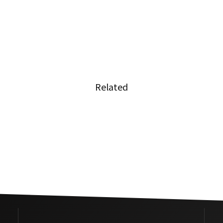
Related
及、バ
渋滞中の空腹に耐え切れず、車
用可に
掌がデリバリーを注文