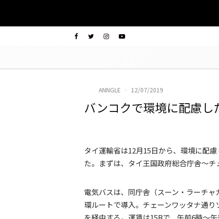
ANNGLE
·
12/07/2019
バンコクで環境に配慮し
タイ運輸省は12月15日から、環境に配
た。まずは、タイ王国政府総合庁舎～チュ
電気バスは、同庁舎（スーン・ラーチャ
環ルートで導入。チェーンワッタナ通りソ
を経由する。運賃は15Bで、午前6時～午後