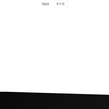
バス
TAGS
ラビットカードが更に普
ンコクの路線バスでも利