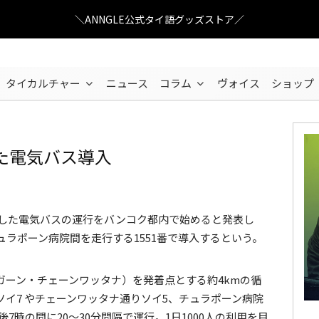
＼ANNGLE公式タイ語グッズストア／
タイカルチャー
ニュース
コラム
ヴォイス
ショップ
た電気バス導入
photo by busandtruckmedia.com
慮した電気バスの運行をバンコク都内で始めると発表し
ラポーン病院間を走行する1551番で導入するという。
ガーン・チェーンワッタナ）を発着点とする約4kmの循
イ7 やチェーンワッタナ通りソイ5、チュラポーン病院
7時の間に20～30分間隔で運行。1日1000人の利用を目