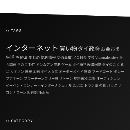
// TAGS
インターネット
買い物
タイ政府
お金
市場
生活
色
経済
まとめ
便利情報
交通事故
LCC
料金
学校
Visionaleaders
社
会問題
きのこ
TMT
ドンムアン空港
ゲーム
タイ語学
経済回廊
タイのこと
食
品
カオサン
日泰
金融
タイ人女性
オーダーメイド
鉄道
フードコート
タレー
ブアデーン
プラーチーンブリー県
サトーン
規制緩和
工場
オーディション
イーペン・ランナー・インターナショナル
たばこ
トラン県
強奪
バッグ
サ
コンナコーン県
通訳
Nok Air
// CATEGORY