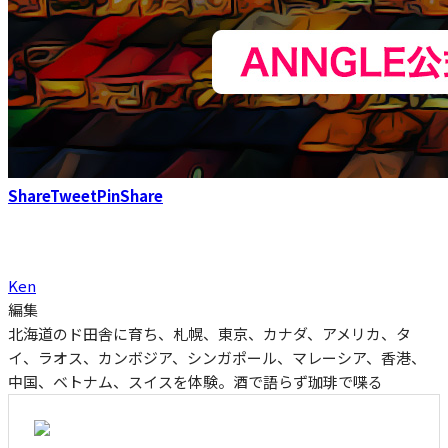
Share
Tweet
Pin
Share
Ken
編集
北海道のド田舎に育ち、札幌、東京、カナダ、アメリカ、タ
イ、ラオス、カンボジア、シンガポール、マレーシア、香港、
中国、ベトナム、スイスを体験。酒で語らず珈琲で喋る