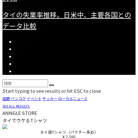
タイの失業率推移。日米中、主要各国との
データ比較
Start typing to see results or hit ESC to close
話題
バンコク
イベント
サッカー
ローカルニュース
SEE ALL RESULTS
ANNGLE STORE
タイでウケるTシャツ
タイ語Tシャツ（パクチー多め）
¥ 2,580