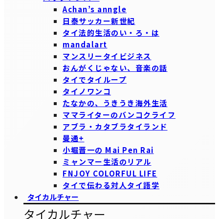
Achan’s anngle
日泰サッカー新世紀
タイ法的生活のい・ろ・は
mandalart
マンスリータイビジネス
おんがくじゃない、音楽の話
タイでタイループ
タイノワンコ
たなかの、うきうき海外生活
ママライターのバンコクライフ
アブラ・カタブラタイランド
曼通+
小堀晋一の Mai Pen Rai
ミャンマー生活のリアル
FNJOY COLORFUL LIFE
タイで伝わる対人タイ語学
タイカルチャー
タイカルチャー