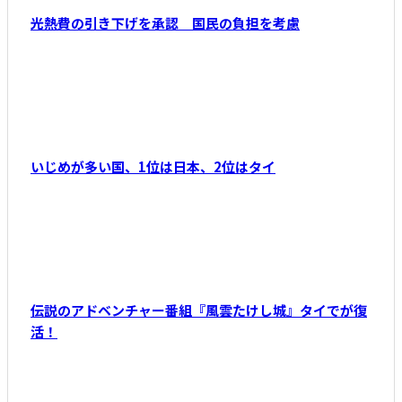
光熱費の引き下げを承認 国民の負担を考慮
いじめが多い国、1位は日本、2位はタイ
伝説のアドベンチャー番組『風雲たけし城』タイでが復
活！