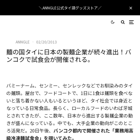
＼ANNGLE公式タイ語グッズストア／
ANNGLE
·
02/20/2013
麺の国タイに日本の製麺企業が続々進出！バ
ンコクで試食会が開催される。
バミーナーム、センミー、センレックなどでお馴染みのタイ
の麺類。屋台で、フードコートで、1日に1食は麺類を食べな
いと落ち着かない人もいるというほど、タイ社会では身近と
なっている日常食品。長らく、ローカルフードのいわば牙城
とされてきたが、ここ数年、日本から進出する製麺企業の動
きが盛んになっている。中でも、大手企業の動向がこのとこ
ろ活発だ。20日午後、
バンコク都内で開催された「業務用高
級冷凍麺試食会」を覗いてみた。