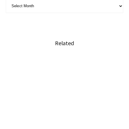
ARCHIVE - 月別アーカイブ
Related
タイの経済危機は衆議院の解散につながる可能
性がある
”オフィス”がバーに変身するコワーキングスペ
ース「Paper Plane Project」
世界中の経営者と学生／社会人が繋がるイベン
ト 新春！グローバルビジネスサミットVol.1 開
催 (オンライン)