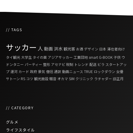
// TAGS
サッカー
人
動画
洪水
観光客
お酒
デザイン
日本
滞在者向け
タイ観光
大学生
タイの薬
アジアサッカー
工業団地
smart G-BOOK
子供
ウ
ドンタニー
パーティー
整形
アセナビ
税制
トレンド
配送
ビラ
スタートアッ
プ
運河
カード
政府
景気
僧侶
通訳
動画ニュース
TRUE
ロックダウン
女優
サトーン
RS
コツ
観光施設
騒音
オカマ
SIM
クリニック
ラチャダー
旧正月
// CATEGORY
グルメ
ライフスタイル