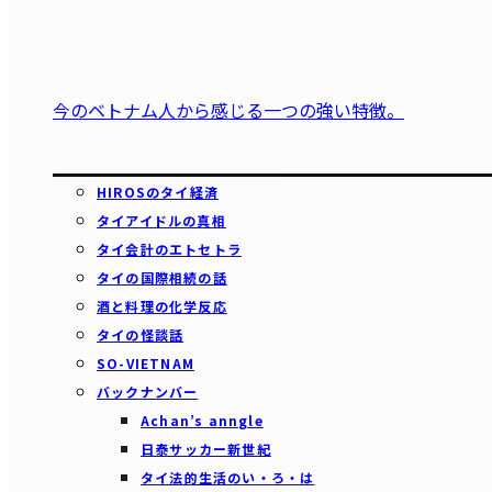
今のベトナム人から感じる一つの強い特徴。
HIROSのタイ経済
タイアイドルの真相
タイ会計のエトセトラ
タイの国際相続の話
酒と料理の化学反応
タイの怪談話
SO-VIETNAM
バックナンバー
Achan’s anngle
日泰サッカー新世紀
タイ法的生活のい・ろ・は