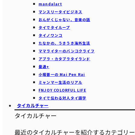
mandalart
マンスリータイビジネス
おんがくじゃない、音楽の話
タイでタイループ
タイノワンコ
たなかの、うきうき海外生活
ママライターのバンコクライフ
アブラ・カタブラタイランド
曼通+
小堀晋一の Mai Pen Rai
ミャンマー生活のリアル
FNJOY COLORFUL LIFE
タイで伝わる対人タイ語学
タイカルチャー
タイカルチャー
最近のタイカルチャーを紹介するカテゴリー