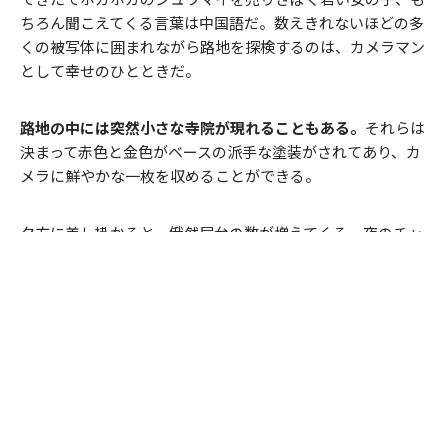
ちろん聞こえてくる言葉は中国語だ。数えきれないほどの多
くの被写体に囲まれながら路地を探検するのは、カメラマン
として幸せのひとときだ。
路地の中には突然小さな寺院が現れることもある。
それらは
決まって赤色と金色がベースの派手な塗装がされてあり、カ
メラに鮮やかな一枚を収めることができる。
夕方に差し掛かると、俄然屋台の数が増えてくる。夜のチャ
イナタウンはグルメタウンとしても有名だ。
屋台の料理人が
強火で調理する手品のようなパフォーマンスが始まるころ、
巨大な看板群には灯がともり、夜の雰囲気を一層盛り上げて
くれる。
出来たてのシーフード料理を横目に三脚を担ぎなが
ら一番ネオンが輝くスポットを捜し求めて歩く。「晩メシは
納得のいく一枚が撮れてからにしよう」
チャイナタウン周辺は小物や雑貨の店がひしめき合うサンペ