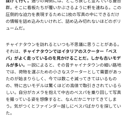
抜けて行く。
通りの両側には、ところ狭しと並んでいる屋台
群。そこに看板たちが覆いかぶさるように軒を連ねる。この
圧倒的な迫力を表現するために1枚の写真の中にできるだけ
の情報を詰め込みたいけれど、詰め込み切れないほどのボリ
ュームだ。
チャイナタウンを訪れるといつも不思議に思うことがある。
それは、
チャイナタウンではイタリアのスクーター「ベス
パ」がよく走っているのを見かけることだ。しかも古いモデ
ルが多い。
一説によると、その昔チャイナタウンの細い路地
では、荷物を運ぶための小さなスクーターとして需要があっ
たのが始まりらしく、今では数こそ減ってきてはいるもの
の、特に古いモデルは驚くほどの高値で取引きされているら
しい。自分がカメラを抱えて中古のベスパを乗り回して写真
を撮っている姿を想像すると、なんだかニヤけてきてしま
う。気がつくとファインダー越しにベスパばかりを探してい
た。