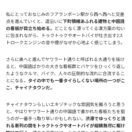
私にとっておなじみのフアランポーン駅から西へ西へと交差
点を進んでいくと、道沿いに
下町情緒あふれる建物と中国語
の看板が目立ち始める。
どことなく漂ってくる漢方薬の匂い
に包まれながら、トゥクトゥクやオートバイが吐き出す2ス
トロークエンジンの音や煙がなぜか心地よく感じてしまう。
さらに奥へと進んでヤワラート通りと呼ばれる大通りを抜け
ると、中国語ばかりの大きな看板群とバケツをひっくり返し
たようなクルマ、バイク、人々の圧倒的な流れに合流するこ
とになる。
タイの中でも一番タイらしくない場所の一つがこ
こ、チャイナタウンだ。
チャイナタウンらしいエキゾチックな雰囲気を撮ろうと思う
と、やはりヤワラート通りの中国語で書かれた看板たちを狙
うのが一番手っ取り早いかもしれない。
渋滞でゆっくりと流
れる車列の間をトゥクトゥクやオートバイが縦横無尽に駆け