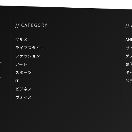
// CATEGORY
//
グルメ
AN
ライフスタイル
サ
ファッション
ゲ
ヒ
アート
お
り
スポーツ
タ
本
IT
公
T
ビジネス
ヴォイス