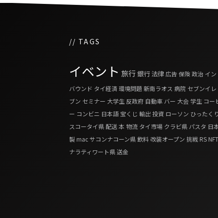
// TAGS
イベント
旅行
銀行
法律
広告
保険
政治
イン
バウンド
タイ経済
環境問題
新南ラオス
病院
セブンイレ
ブン
セミナー
大学生
反政府
自動車
バー
大会
学生
コー
ー
コンビニ
日本語
宝くじ
輸出
投資
ローソン
ひったく
スコータイ県
配送
本
物流
タイ市場
クラビ県
パスタ
日
製
mac
サコンナコーン県
飲料
改装オープン
挑戦
RS
NF
ナラティワート県
送金