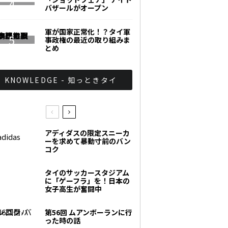
バザールがオープン
軍が国家正常化！？タイ軍
事政権の最近の取り組みま
とめ
KNOWLEDGE - 知っときタイ
アディダスの限定スニーカ
ーを求めて暴動寸前のバン
コク
タイのサッカースタジアム
に「ゲーフラ」を！日本の
女子高生が奮闘中
第56回 ムアンボーランに行
った時の話