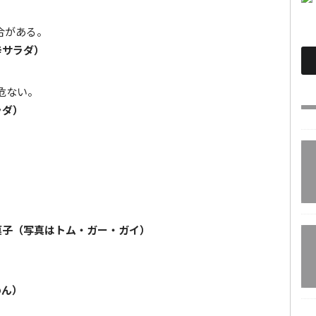
合がある。
辛サラダ）
危ない。
ラダ）
。
菓子（写真はトム・ガー・ガイ）
めん）