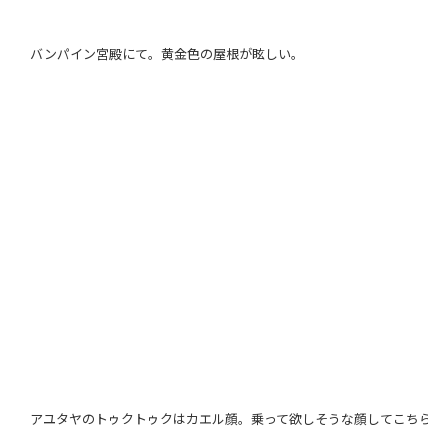
バンパイン宮殿にて。黄金色の屋根が眩しい。
厳かな雰囲気さえ漂うバンパイン宮殿内。
アユタヤのトゥクトゥクはカエル顔。乗って欲しそうな顔してこちらを
夕暮れに佇むナレスワン大王像。