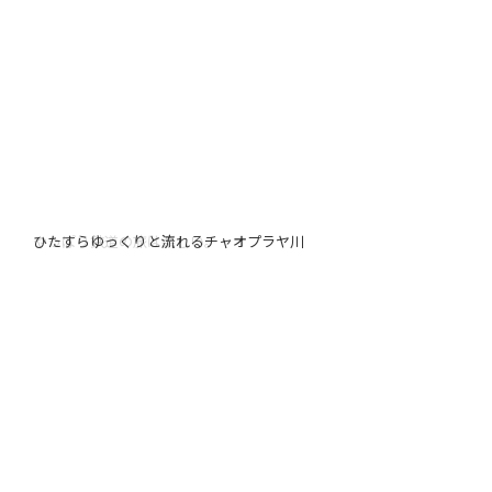
やっぱり鉄道の旅は楽しい。
ひたすらゆっくりと流れるチャオプラヤ川
新鮮な川エビ。身がしまってプリプリだ。