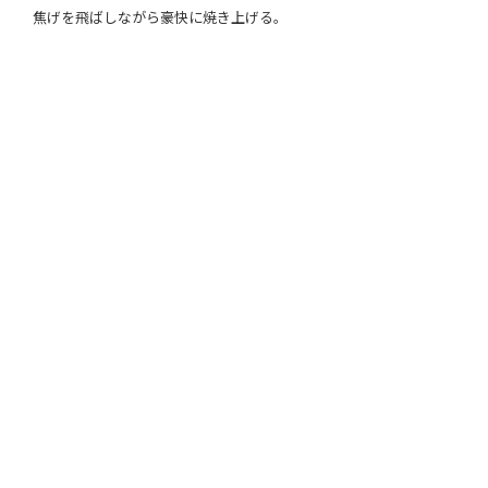
焦げを飛ばしながら豪快に焼き上げる。
近場の観光に人力車もチョイスできる。
雨上がり。霧がかかった中、遺跡の周りを散策。
雷魚の丸焼き。口の中のレモングラスはニオイ消しに使われる。