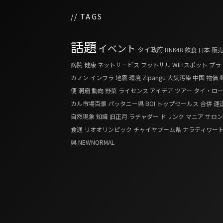
// TAGS
話題
イベント
タイ政府
BNK48
飲食
日本
販
病院
健康
ネットサービス
フットサル
WIFIスポット
プラ
カノン
インフラ
地震
環境
Zipangu
大気汚染
中国
物価
便
洞窟
動向
野菜
ライセンス
アイデア
ツアー
タイ・ロ
カル市場百景
パッタニー県
BOI
トップセールス
合併
運
自然現象
知識
旧正月
ラチャダー
ドリンク
マニア
サロン
食通
リオオリンピック
チャイヤプーム県
ナラティワー
県
NEWNORMAL