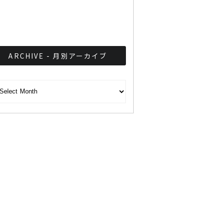
プロフェッショナルによる
「声磨き」ボイストレーニ
ング体験会
ARCHIVE - 月別アーカイブ
CHIVE - 月別アーカイブ