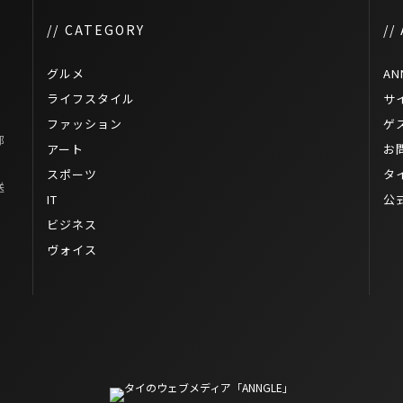
// CATEGORY
//
グルメ
AN
売
ライフスタイル
サ
ファッション
ゲ
郵
アート
お
ー
スポーツ
タ
送
IT
公
ビジネス
ト
ヴォイス