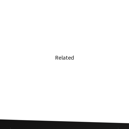
Related
タイの移転価格税制で重要なポ
表解説
イントとは？