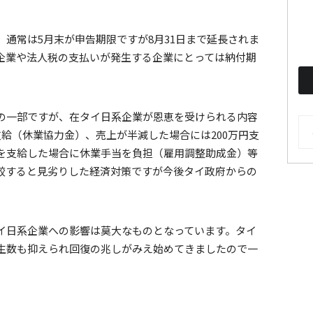
、通常は5月末が申告期限ですが8月31日まで延長されま
企業や法人税の支払いが発生する企業にとっては納付期
の一部ですが、在タイ日系企業が恩恵を受けられる内容
AR
支給（休業協力金）、売上が半減した場合には200万円支
を支給した場合に休業手当を負担（雇用調整助成金）等
較すると見劣りした経済対策ですが今後タイ政府からの
。
イ日系企業への影響は莫大なものとなっています。タイ
生数も抑えられ回復の兆しがみえ始めてきましたので一
。