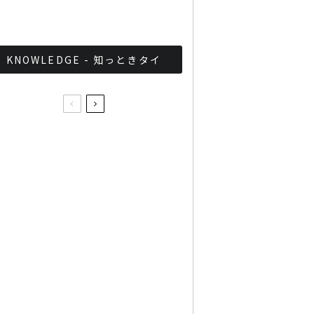
とめ
KNOWLEDGE - 知っときタイ
2015年版 東南アジアサッ
カー情報サイトまとめ
バンコクを中心に音楽活動
を展開する”DJ TO-RU”
バンコクに初上陸！「声」