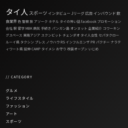
タイ人
スポーツ
インタビュー
Jリーグ
広告
インバウンド
飲
食業界
色
警察
旅
アソーク
ホテル
タイの怖い話
facebook
プロモーション
会社
駅
留学
MBK
病気
手続き
パンガン島
オンヌット
企業紹介
コワーキン
グスペース
東南アジア
スクンビット
チェンダオ
タイ人女性
セパタクロー
ルーイ県
タクシン
プレス
ノウハウ
RS
インフルエンザ
PR
パクチー
ナラテ
ィワート県
延伸
CAMP
タイメシ
お守り
改装オープン
いじめ
// CATEGORY
グルメ
ライフスタイル
ファッション
アート
スポーツ