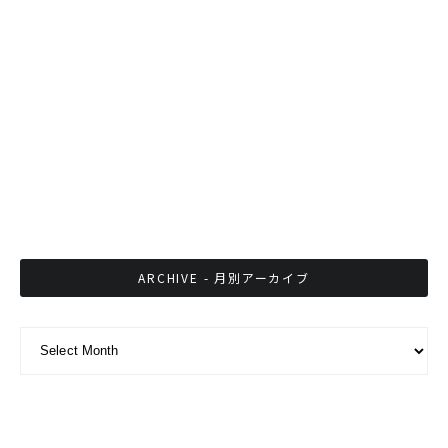
したQRコード決済開始
タイの王女がバンコク郊外でカフェを開業
タイ周辺国貿易が3%減、対華南は大幅成長
ARCHIVE - 月別アーカイブ
ARCHIVE - 月別アーカイブ