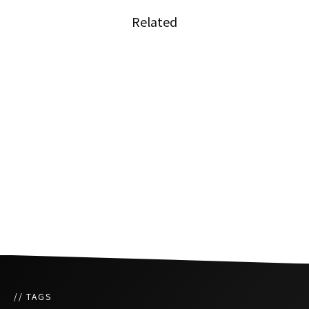
Related
飛躍する伝説の豚串屋台
伊豆田莉奈プロデュース「CGM48」一期生つい
に始動！
やはりタイの屋台は鮮度重視
// TAGS