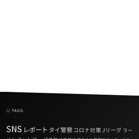
タイ初のブロックチェーンお守り
タイ王国としてのプライドをかけた次世代のデ
モ
コロナ禍中のタイサッカー日本人選手の活動
// TAGS
SNS
レポート
タイ警察
コロナ対策
Jリーグ
ラー