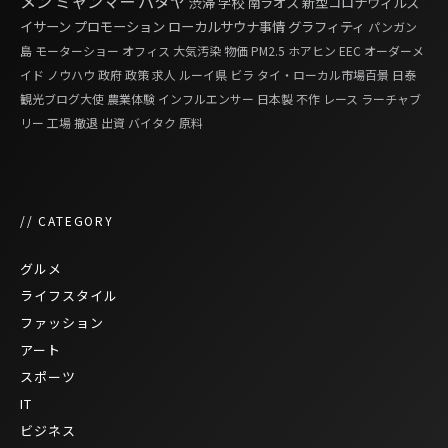
メン
ミャンマー
パタヤ
渋滞
学校
南ラオス
新型コロナウィルス
イサーン
プロモーション
ローカルサウナ事情
グラフィティ
パンガン
島
モーターショー
オフィス
大気汚染
物価
PM2.5
ホアヒン
EEC
オーダーメ
イド
ノウハウ
政府
政策
求人
ルーイ県
ビラ
タイ・ローカル市場百景
日泰
観光ブログ大使
農業体験
インフルエンサー
日本製
不作
レース
ラーチャブ
リー
工場
撤退
出資
バイタク
原料
// CATEGORY
グルメ
ライフスタイル
ファッション
アート
スポーツ
IT
ビジネス